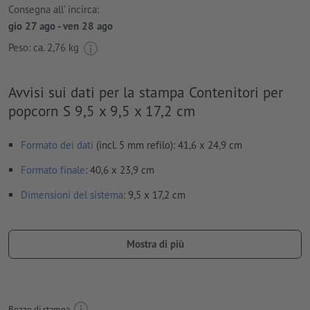
Consegna all' incirca:
gio 27 ago - ven 28 ago
Peso: ca.
2,76 kg
Avvisi sui dati per la stampa Contenitori per
popcorn S 9,5 x 9,5 x 17,2 cm
Formato dei dati
(incl. 5 mm refilo): 41,6 x 24,9 cm
Formato
finale
: 40,6 x 23,9 cm
Dimensioni del sistema
: 9,5 x 17,2 cm
Particolarità nella creazione dei dati per la stampa:
le
linee di piegatura
non possono essere controllate
Mostra di più
per evitare che il motivo appaia sul lato superiore del
prodotto stampato, tenere conto del
senso di lettura
nei dati
per la stampa
Bozze di stampa