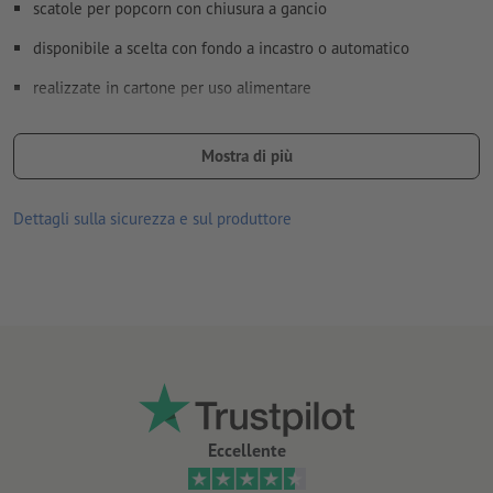
scatole per popcorn con chiusura a gancio
disponibile a scelta con fondo a incastro o automatico
realizzate in cartone per uso alimentare
per uso alimentare, inodore e insapore
Mostra di più
100 % compostabile e riciclabile
grazie a uno strato di origine vegetale che funge da barriera, il
Dettagli sulla sicurezza e sul produttore
materiale risulta meno permeabile e si sfalda più lentamente,
rivelandosi adatto anche per cibi grassi o umidi
fornitura: in piano, da piegare
Eccellente