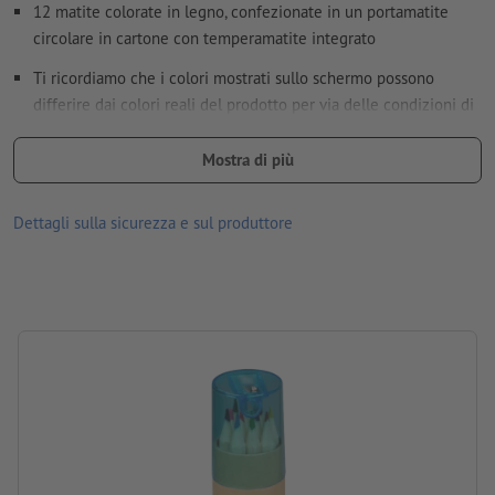
trasparire con il
colore bianco
12 matite colorate in legno, confezionate in un portamatite
circolare in cartone con temperamatite integrato
Ulteriori informazioni e suggerimenti in merito ai
dati vettoriali
si trovano nel nostro Centro assistenza.
Ti ricordiamo che i colori mostrati sullo schermo possono
differire dai colori reali del prodotto per via delle condizioni di
dimensione carattere: almeno 6 pt (2,12 mm)
illuminazione o delle impostazioni del monitor.
Non correggiamo
errori di ortografia e sintassi
Mostra di più
dimensioni: 19,4 x ø 3,5 cm
Come si creano correttamente i dati di stampa?
Materiale: legno, cartone, plastica
Dettagli sulla sicurezza e sul produttore
Imballaggio: prodotto non confezionato singolarmente
lavorazione: stampa tampografica
Posizione di stampa: sul portamatite