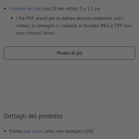
Formato dei dati
(incl. 0 mm refilo): 5 x 1,5 cm
I file PDF pronti per la stampa devono contenere solo i
vettori; le immagini e i modelli in formato JPEG o TIFF non
sono ritenuti idonei
Come colori per il motivo è possibile scegliere fino a un
massimo di due
colori speciali
.
Mostra di più
Nomina i campi di colore con il nome del colore target
dell'area cromatica Pantone FORMULA GUIDE Solid Coated
(ad es. "Pantone 286 C").
Non sono possibili né i colori metallizzati né neon.
L’oro (Pantone 871 C) e l’argento (Pantone 877 C) sono
disponibili come colori di stampa. La preghiamo pertanto di
nominare il colore a tinta piatta applicato nei Suoi dati di
Dettagli del prodotto
stampa in “gold” (oro) o “silver” (argento)
Fronte
due colori
, retro non stampato (2/0)
il materiale di supporto per la stampa può essere fatto