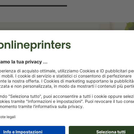
 risparmia il 15%!
terremo aggiornati sulle promozioni
ta dello sconto di benvenuto!