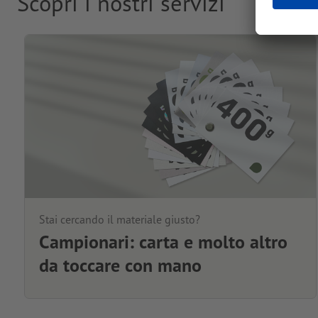
Scopri i nostri servizi
Stai cercando il materiale giusto?
Campionari: carta e molto altro
da toccare con mano