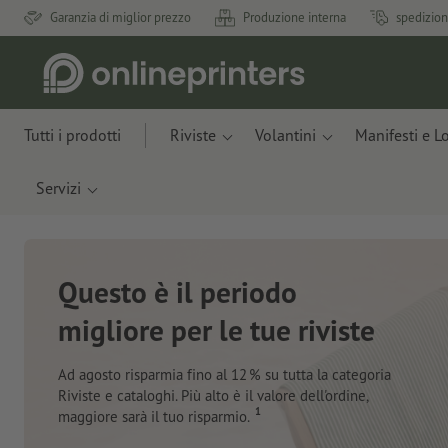
Garanzia di miglior prezzo
Produzione interna
spedizion
Tutti i prodotti
Riviste
Volantini
Manifesti e L
Servizi
Nuovi taccuini
Con materiali innovativi ricavati da scarti di mele e
plastica recuperata dall’oceano
Ordina ora