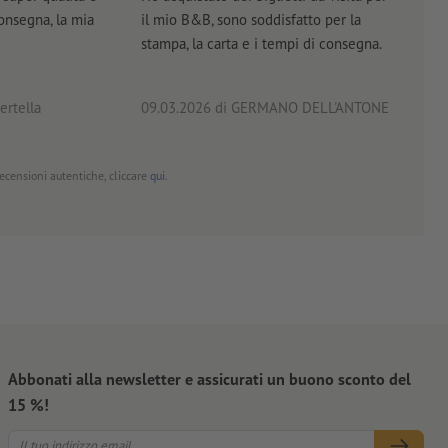
consegna, la mia
il mio B&B, sono soddisfatto per la
servi
stampa, la carta e i tempi di consegna.
prof
ertella
09.03.2026
di GERMANO DELL'ANTONE
18.0
 recensioni autentiche, cliccare
qui
.
Abbonati alla newsletter e assicurati un buono sconto del
15 %!