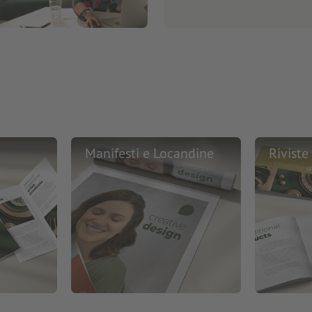
Manifesti e Locandine
Riviste