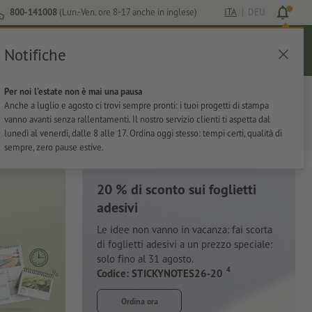
800-141008
(Lun.-Ven. ore 8-17 anche in inglese)
ITA
|
DEU
Notifiche
Login
Aiuto
Lista preferiti
Carrello
Per noi l'estate non è mai una pausa
ti
Per l'ufficio
Adesivi
Articoli promozionali
Anche a luglio e agosto ci trovi sempre pronti: i tuoi progetti di stampa
vanno avanti senza rallentamenti. Il nostro servizio clienti ti aspetta dal
lunedì al venerdì, dalle 8 alle 17. Ordina oggi stesso: tempi certi, qualità di
sempre, zero pause estive.
20 % di sconto sui foglietti
adesivi
Le idee non vanno in vacanza: fai scorta
di foglietti adesivi a un prezzo speciale:
solo fino al 31 agosto.
4
Codice: STICKYNOTES26-20
Ordina ora