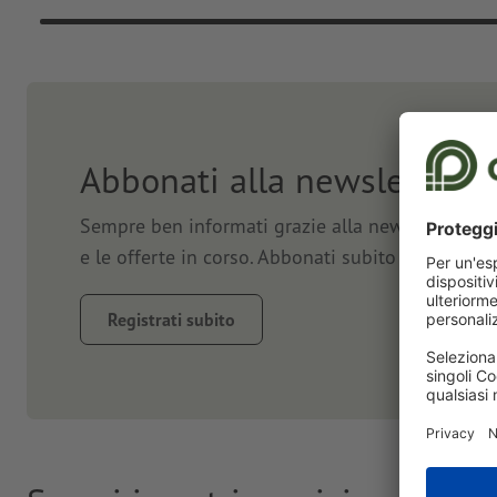
Abbonati alla newsletter e
Sempre ben informati grazie alla newsletter. Vi 
e le offerte in corso. Abbonati subito e approfit
Registrati subito