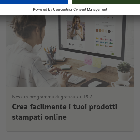
Nessun programma di grafica sul PC?
Crea facilmente i tuoi prodotti
stampati online