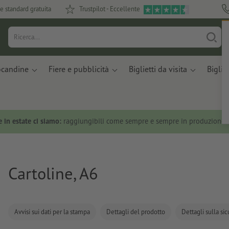
e standard gratuita
Trustpilot - Eccellente
ocandine
Fiere e pubblicità
Biglietti da visita
Bigliet
 in estate ci siamo:
raggiungibili come sempre e sempre in produzione.
Cartoline, A6
Avvisi sui dati per la stampa
Dettagli del prodotto
Dettagli sulla si