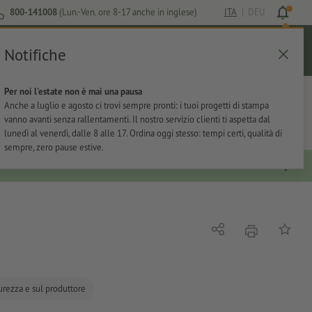
800-141008
(Lun.-Ven. ore 8-17 anche in inglese)
ITA
|
DEU
Notifiche
Login
Aiuto
Lista preferiti
Carrello
Per noi l'estate non è mai una pausa
ti
Per l'ufficio
Adesivi
Articoli promozionali
Anche a luglio e agosto ci trovi sempre pronti: i tuoi progetti di stampa
vanno avanti senza rallentamenti. Il nostro servizio clienti ti aspetta dal
lunedì al venerdì, dalle 8 alle 17. Ordina oggi stesso: tempi certi, qualità di
sempre, zero pause estive.
stampare
Condividi
alla list
curezza e sul produttore