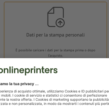
Dati per la stampa personali
È possibile caricare i dati per la stampa prima o dopo
l'acquisto.
Carica adesso
Consegna all' incirca:
€ 63,60