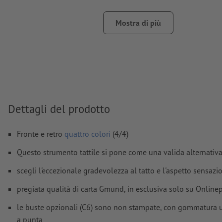
Modalità colori:
CMYK, FOGRA51 (PSO Coated v3) per carte pa
FOGRA52 (PSO Uncoated v3 FOGRA52) per carte non patinat
Mostra di più
Non correggiamo
errori di ortografia e sintassi
Non controlliamo le
impostazioni di sovrastampa
I
commenti
vengono cancellati e non stampati
I contenuti dei
campi
modulo
vengono stampati
Dettagli del prodotto
Come si creano correttamente i dati di stampa?
Fronte e retro
quattro colori
(4/4)
Questo strumento tattile si pone come una valida alternativa 
scegli l'eccezionale gradevolezza al tatto e l'aspetto sensazi
pregiata qualità di carta Gmund, in esclusiva solo su Onlinep
le buste opzionali (C6) sono non stampate, con gommatura ume
a punta