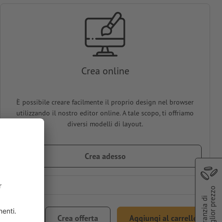
Crea online
È possibile creare facilmente il proprio design nel browser
utilizzando il nostro editor online. A tale scopo, ti offriamo
diversi modelli di layout.
Crea adesso
miglior prezzo
Garanzia di
€ 77,59
Crea offerta
Aggiungi al carrello