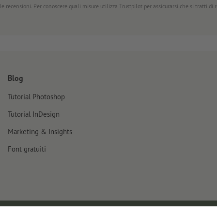
e recensioni. Per conoscere quali misure utilizza Trustpilot per assicurarsi che si tratti di
Blog
Tutorial Photoshop
Tutorial InDesign
Marketing & Insights
Font gratuiti