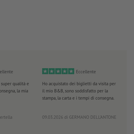
ellente
Eccellente
super qualità e
Ho acquistato dei biglietti da visita per
Otti
consegna, la mia
il mio B&B, sono soddisfatto per la
servi
stampa, la carta e i tempi di consegna.
prof
ertella
09.03.2026
di GERMANO DELL'ANTONE
18.0