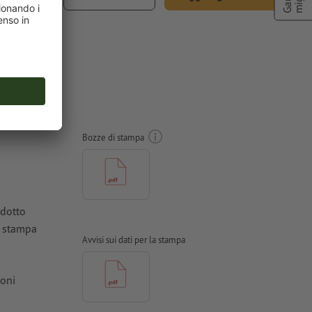
ncl. 22% IVA
Bozze di stampa
odotto
a stampa
Avvisi sui dati per la stampa
ioni