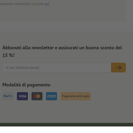
 recensioni autentiche, cliccare
qui
.
Abbonati alla newsletter e assicurati un buono sconto del
15 %!
Modalità di pagamento
Pagamento anticipato
Note legali
CGC
Privacy