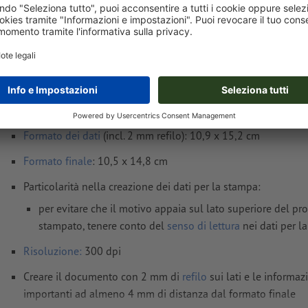
gio 13 ago - ven 14 ago
IVA esclusa
i
Peso: ca.
37,3 g
Avvisi sui dati per la stampa Cartoline, A6
Formato dei dati
(incl. 2 mm refilo): 10,9 x 15,2 cm
Formato
finale
: 10,5 x 14,8 cm
Particolarità nella creazione dei dati per la stampa:
per evitare che il motivo appaia sul lato superiore del pr
stampato, tenere conto del
senso di lettura
nei dati per l
Risoluzione:
300 dpi
Creare il documento con 2 mm di
refilo
sui lati e le informaz
importanti ad almeno 4 mm di distanza dal formato finale