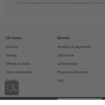
Utilizziamo Trustpilot come fornitore di servizi indipendente per linvio dell
Chi siamo
Servizio
Azienda
Modalità di pagamento
Stampa
Spedizione
Offerte di lavoro
Contestazioni
Tutela ambientale
Programma Premium
Contatti
FAQ
Recedere dal contratto
Italia