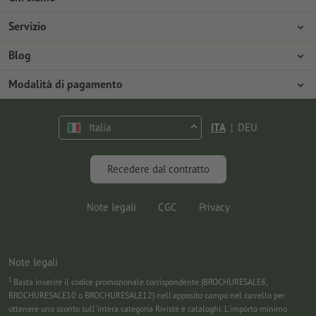
Azienda
Servizio
Stampa
Modalità di pagamento
Blog
Offerte di lavoro
Spedizione
Tutorial Photoshop
Modalità di pagamento
Tutela ambientale
Contestazioni
Tutorial InDesign
Pagamento anticipato
Contatti
Italia
ITA
|
DEU
Programma Premium
Marketing & Insights
FAQ
Font gratuiti
Recedere dal contratto
Note legali
CGC
Privacy
Note legali
1
Basta inserire il codice promozionale corrispondente (BROCHURESALE8,
BROCHURESALE10 o BROCHURESALE12) nell'apposito campo nel carrello per
ottenere uno sconto sull'intera categoria Riviste e cataloghi. L'importo minimo