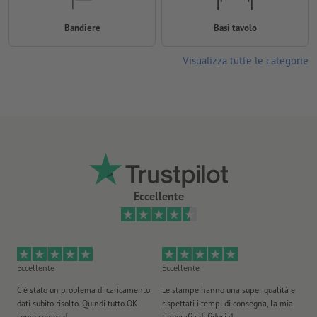
Bandiere
Basi tavolo
Visualizza tutte le categorie
Eccellente
Eccellente
Eccellente
Ec
C'è stato un problema di caricamento
Le stampe hanno una super qualità e
Ho 
dati subito risolto. Quindi tutto OK
rispettati i tempi di consegna, la mia
il
come sempre!
tipografia di fiducia!
st