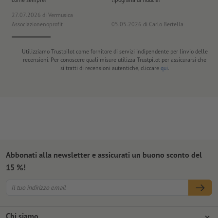
27.07.2026
di Vermusica
09
Associazionenoprofit
05.05.2026
di Carlo Bertella
DE
Utilizziamo Trustpilot come fornitore di servizi indipendente per linvio delle
recensioni. Per conoscere quali misure utilizza Trustpilot per assicurarsi che
si tratti di recensioni autentiche, cliccare
qui
.
Abbonati alla newsletter e assicurati un buono sconto del
15 %!
Chi siamo