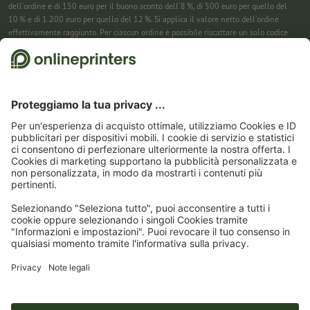
dell'ordine è di 150 euro per il buono sconto dell'8 %, di 500 euro per quello del
10 % e di 1.200 euro per quello del 12 %. Si applica il valore netto dell'ordine
effettivamente raggiunto. Per ciascun ordine è possibile riscattare un solo codice
sconto. Utilizzabile più volte. Pagamento in contanti non previsto. Non cumulabile
con ulteriori iniziative promozionali. La promozione è valida fino al 31/08/2026
(incluso).
2
Riceverai prima un’e-mail da cui confermare la tua iscrizione alla newsletter con
un semplice clic. Solo allora ti invieremo il codice sconto e la prossima newsletter.
Puoi naturalmente annullare la registrazione in qualsiasi momento. Utilizzabile
una sola volta. Non è richiesto un valore minimo dell’ordine. Importo massimo dello
sconto: 150 € sul valore dell'ordine (al netto). Pagamento in contanti non previsto.
L’offerta non può essere cumulata con altre promozioni o codici sconto.
Il buono è
valido per sei settimane dalla ricezione.
3
Basta inserire il codice sconto nell’apposito campo nel carrello per risparmiare sui
calendari. Utilizzabile più volte. Pagamento in contanti non previsto. Non
cumulabile con ulteriori iniziative promozionali. Valido fino al 31/08/2026
compreso
4
Basta inserire il codice sconto nell’apposito campo nel carrello per risparmiare sui
calendari. Utilizzabile più volte. Pagamento in contanti non previsto. Non
cumulabile con ulteriori iniziative promozionali. Valido fino al 31/08/2026
compreso.