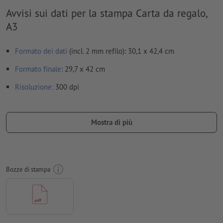
Avvisi sui dati per la stampa Carta da regalo,
A3
Formato dei dati
(incl. 2 mm refilo): 30,1 x 42,4 cm
Formato
finale
: 29,7 x 42 cm
Risoluzione:
300 dpi
Creare il documento con 2 mm di
refilo
sui lati e le
informazioni importanti ad almeno 4 mm di distanza dal
Mostra di più
formato finale
caratteri
devono essere completamente incorporati o convertiti
in curve
Bozze di stampa
Modalità colori:
CMYK, FOGRA51 (PSO Coated v3) per carte
patinate, FOGRA52 (PSO Uncoated v3 FOGRA52) per carte non
patinate
per evitare che il motivo appaia sul lato superiore del