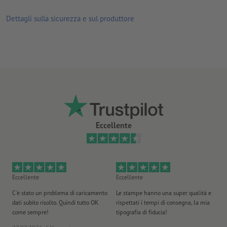
Dettagli sulla sicurezza e sul produttore
Eccellente
Eccellente
Eccellente
Ec
C'è stato un problema di caricamento
Le stampe hanno una super qualità e
Ho 
dati subito risolto. Quindi tutto OK
rispettati i tempi di consegna, la mia
il
come sempre!
tipografia di fiducia!
st