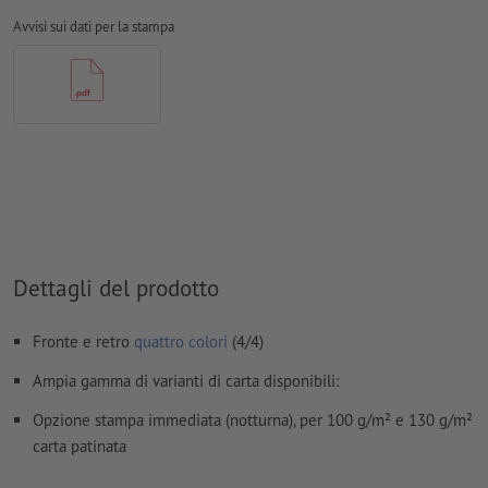
prodotto stampato, tenere conto del
senso di lettura
nei dati
Avvisi sui dati per la stampa
per la stampa
Non correggiamo
errori di ortografia e sintassi
Non controlliamo le
impostazioni di sovrastampa
I
commenti
vengono cancellati e non stampati
I contenuti dei
campi
modulo
vengono stampati
Come si creano correttamente i dati di stampa?
Dettagli del prodotto
Fronte e retro
quattro colori
(4/4)
Ampia gamma di varianti di carta disponibili:
Opzione stampa immediata (notturna), per 100 g/m² e 130 g/m²
carta patinata