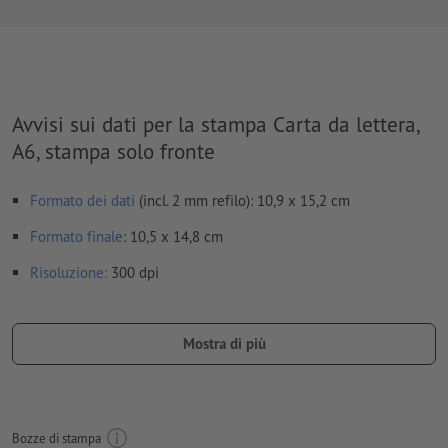
Avvisi sui dati per la stampa Carta da lettera,
A6, stampa solo fronte
Formato dei dati
(incl. 2 mm refilo): 10,9 x 15,2 cm
Formato
finale
: 10,5 x 14,8 cm
Risoluzione:
300 dpi
Creare il documento con 2 mm di
refilo
sui lati e le
informazioni importanti ad almeno 4 mm di distanza dal
Mostra di più
formato finale
caratteri
devono essere completamente incorporati o convertiti
in curve
Bozze di stampa