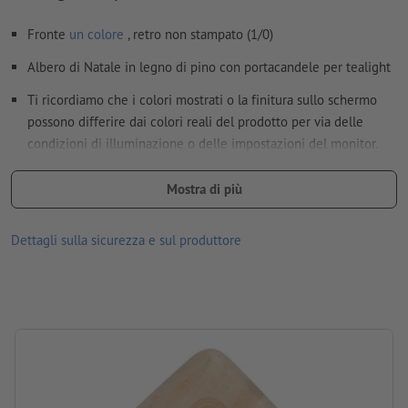
Ulteriori informazioni e suggerimenti in merito ai
Fronte
un colore
, retro non stampato (1/0)
dati vettoriali
si trovano nel nostro Centro assistenza.
Albero di Natale in legno di pino con portacandele per tealight
Non correggiamo
errori di ortografia e sintassi
Ti ricordiamo che i colori mostrati o la finitura sullo schermo
Nota: I colori dell’incisione possono apparire diversi sui
possono differire dai colori reali del prodotto per via delle
materiali naturali.
condizioni di illuminazione o delle impostazioni del monitor.
Come si creano correttamente i dati di stampa?
Materiale: legno, cera
Mostra di più
Imballaggio: cartone
Dettagli sulla sicurezza e sul produttore
lavorazione: incisione laser
posizione di incisione: sul fronte