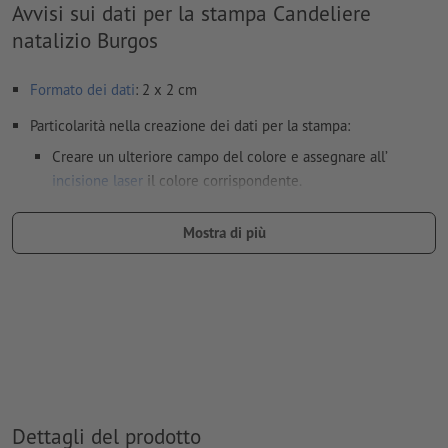
Avvisi sui dati per la stampa Candeliere
natalizio Burgos
Formato dei dati
: 2 x 2 cm
Particolarità nella creazione dei dati per la stampa:
Creare un ulteriore campo del colore e assegnare all’
incisione laser
il colore corrispondente.
denominazione del campo del colore: “Laser”
Mostra di più
tipo di colore: tinta piatta
valore di colore: a scelta
Nota: questo "colore" si presta facilmente agli scopi di
produzione; non c’è nessuna incisione colorata
I file PDF pronti per la stampa devono contenere solo i
vettori; le immagini e i modelli in formato JPEG o TIFF non
sono ritenuti idonei
Dettagli del prodotto