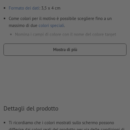
Formato dei dati
: 3,5 x 4 cm
Come colori per il motivo è possibile scegliere fino a un
massimo di due
colori speciali
.
Nomina i campi di colore con il nome del colore target
dell'area cromatica Pantone FORMULA GUIDE Solid Coated
(ad es. "Pantone 286 C").
Mostra di più
Non sono possibili né i colori metallizzati né neon.
dimensione carattere: almeno 12 pt; linea più sottile del
carattere: 0,45 mm
I file PDF pronti per la stampa devono contenere solo i
vettori; le immagini e i modelli in formato JPEG o TIFF non
sono ritenuti idonei
Dettagli del prodotto
Ulteriori informazioni e suggerimenti in merito ai
dati vettoriali
si trovano nel nostro Centro assistenza.
Ti ricordiamo che i colori mostrati sullo schermo possono
Non correggiamo
errori di ortografia e sintassi
differire dai colori reali del prodotto per via delle condizioni di