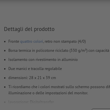
Non correggiamo
errori di ortografia e sintassi
Non controlliamo le
impostazioni di sovrastampa
I
commenti
vengono cancellati e non stampati
Dettagli del prodotto
I contenuti dei
campi
modulo
vengono stampati
Fronte
quattro colori
, retro non stampato (4/0)
Come si creano correttamente i dati di stampa?
Borsa termica in policotone riciclato (330 g/m²) con capacità
Isolamento con rivestimento in alluminio
Due manici e tracolla regolabile
dimensioni: 28 x 21 x 39 cm
Ti ricordiamo che i colori mostrati sullo schermo possono diff
illuminazione o delle impostazioni del monitor.
lavorazione: Digitaltransfer