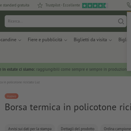
e standard gratuita
Trustpilot - Eccellente
ocandine
Fiere e pubblicità
Biglietti da visita
Bigliet
 in estate ci siamo:
raggiungibili come sempre e sempre in produzione.
ca in policotone riciclato Luz
nuovo
Borsa termica in policotone ric
Avvisi sui dati per la stampa
Dettagli del prodotto
Ordina campione