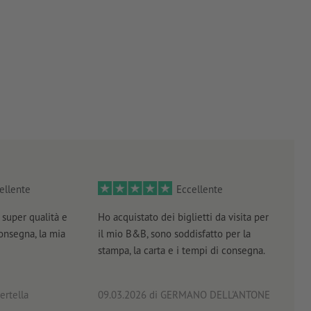
ellente
Eccellente
super qualità e
Ho acquistato dei biglietti da visita per
Otti
consegna, la mia
il mio B&B, sono soddisfatto per la
servi
stampa, la carta e i tempi di consegna.
prof
ertella
09.03.2026
di GERMANO DELL'ANTONE
18.0