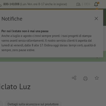
800-141008
(Lun.-Ven. ore 8-17 anche in inglese)
ITA
|
DEU
Notifiche
Login
Aiuto
Lista preferiti
Carrello
Per noi l'estate non è mai una pausa
ti
Per l'ufficio
Adesivi
Articoli promozionali
Anche a luglio e agosto ci trovi sempre pronti: i tuoi progetti di stampa
vanno avanti senza rallentamenti. Il nostro servizio clienti ti aspetta dal
lunedì al venerdì, dalle 8 alle 17. Ordina oggi stesso: tempi certi, qualità di
sempre, zero pause estive.
stampare
Condividi
alla list
iclato Luz
Dettagli sulla sicurezza e sul produttore