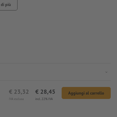
di più
€ 23,32
€ 28,45
Aggiungi al carrello
IVA esclusa
incl. 22% IVA