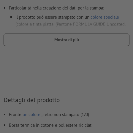
Particolarità nella creazione dei dati per la stampa:
il prodotto può essere stampato con un
colore speciale
(colore a tinta piatta: (Pantone FORMULA GUIDE Uncoated,
esclusi colori metallizzati e neon)
Mostra di più
il materiale di supporto per la stampa può essere fatto
trasparire con il
colore bianco
I file PDF pronti per la stampa devono contenere solo i
vettori; le immagini e i modelli in formato JPEG o TIFF non
sono ritenuti idonei
Ulteriori informazioni e suggerimenti in merito ai
dati vettoriali
si trovano nel nostro Centro assistenza.
Dettagli del prodotto
Non correggiamo
errori di ortografia e sintassi
Fronte
un colore
, retro non stampato (1/0)
Come si creano correttamente i dati di stampa?
Borsa termica in cotone e poliestere riciclati