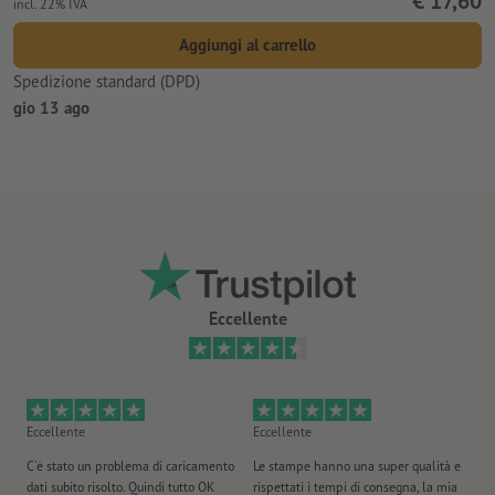
€ 17,60
incl. 22% IVA
Aggiungi al carrello
Spedizione standard (DPD)
gio 13 ago
Eccellente
Eccellente
Eccellente
Ec
C'è stato un problema di caricamento
Le stampe hanno una super qualità e
Ho 
dati subito risolto. Quindi tutto OK
rispettati i tempi di consegna, la mia
il