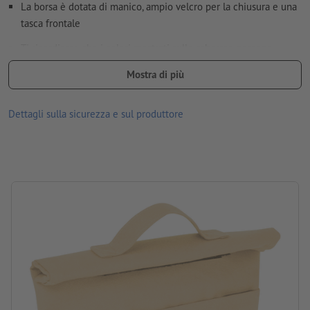
La borsa è dotata di manico, ampio velcro per la chiusura e una
tasca frontale
Ti ricordiamo che i colori mostrati sullo schermo possono
differire dai colori reali del prodotto per via delle condizioni di
Mostra di più
illuminazione o delle impostazioni del monitor.
Materiale: cotone riciclato, Poliestere riciclato
Dettagli sulla sicurezza e sul produttore
dimensioni: 13 x 21 x 32 cm
Imballaggio: non confezionato singolarmente
lavorazione: stampa serigrafica
Posizione di stampa: sulla tasca frontale