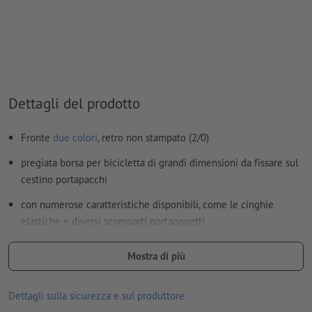
il materiale di supporto per la stampa può essere fatto
trasparire con il
colore bianco
I file PDF pronti per la stampa devono contenere solo i
vettori; le immagini e i modelli in formato JPEG o TIFF non
sono ritenuti idonei
Dettagli del prodotto
Ulteriori informazioni e suggerimenti in merito ai
dati vettoriali
si trovano nel nostro Centro assistenza.
Fronte
due colori
, retro non stampato (2/0)
Non correggiamo
errori di ortografia e sintassi
pregiata borsa per bicicletta di grandi dimensioni da fissare sul
cestino portapacchi
Come si creano correttamente i dati di stampa?
con numerose caratteristiche disponibili, come le cinghie
elastiche e diversi scomparti portaoggetti
Ti ricordiamo che i colori mostrati sullo schermo possono
Mostra di più
differire dai colori reali del prodotto per via delle condizioni di
illuminazione o delle impostazioni del monitor.
Dettagli sulla sicurezza e sul produttore
Materiale: poliestere