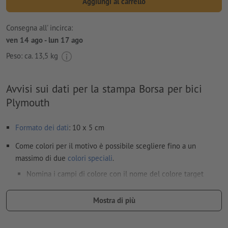
Aggiungi al carrello
Consegna all' incirca:
ven 14 ago - lun 17 ago
Peso: ca.
13,5 kg
Avvisi sui dati per la stampa Borsa per bici
Plymouth
Formato dei dati
: 10 x 5 cm
Come colori per il motivo è possibile scegliere fino a un
massimo di due
colori speciali
.
Nomina i campi di colore con il nome del colore target
dell'area cromatica Pantone FORMULA GUIDE Solid Coated
(ad es. "Pantone 286 C").
Mostra di più
Non sono possibili né i colori metallizzati né neon.