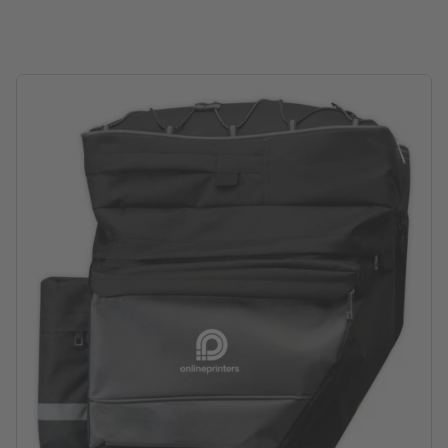
dimensioni: 43 x 38 x 41 cm
Imballaggio: sacchetto in tessuto non tessuto
lavorazione: stampa con transfer serigrafico
Posizione di stampa: sulla borsa