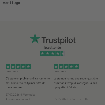
mar 11 ago
Eccellente
Eccellente
Eccellente
Ec
C'è stato un problema di caricamento
Le stampe hanno una super qualità e
Ho 
dati subito risolto. Quindi tutto OK
rispettati i tempi di consegna, la mia
il
come sempre!
tipografia di fiducia!
st
27.07.2026
di Vermusica
09
Associazionenoprofit
05.05.2026
di Carlo Bertella
DE