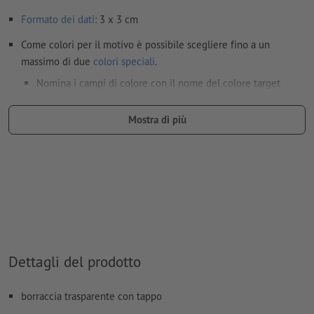
Formato dei dati
: 3 x 3 cm
Come colori per il motivo è possibile scegliere fino a un
massimo di due
colori speciali
.
Nomina i campi di colore con il nome del colore target
dell'area cromatica Pantone FORMULA GUIDE Solid Coated
(ad es. "Pantone 286 C").
Mostra di più
Non sono possibili né i colori metallizzati né neon.
L’oro (Pantone 871 C) e l’argento (Pantone 877 C) sono
disponibili come colori di stampa. La preghiamo pertanto di
nominare il colore a tinta piatta applicato nei Suoi dati di
stampa in “gold” (oro) o “silver” (argento)
il materiale di supporto per la stampa può essere fatto
Dettagli del prodotto
trasparire con il
colore bianco
I file PDF pronti per la stampa devono contenere solo i
borraccia trasparente con tappo
vettori; le immagini e i modelli in formato JPEG o TIFF non