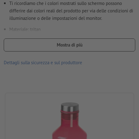
sono ritenuti idonei
Ti ricordiamo che i colori mostrati sullo schermo possono
differire dai colori reali del prodotto per via delle condizioni di
Ulteriori informazioni e suggerimenti in merito ai
illuminazione o delle impostazioni del monitor.
dati vettoriali
si trovano nel nostro Centro assistenza.
Materiale: tritan
Non correggiamo
errori di ortografia e sintassi
dimensioni: 24,7 x ø 7 cm
Mostra di più
Come si creano correttamente i dati di stampa?
Capacità: 800 ml
Dettagli sulla sicurezza e sul produttore
lavorazione: stampa tampografica
Posizione di stampa: sulla borraccia