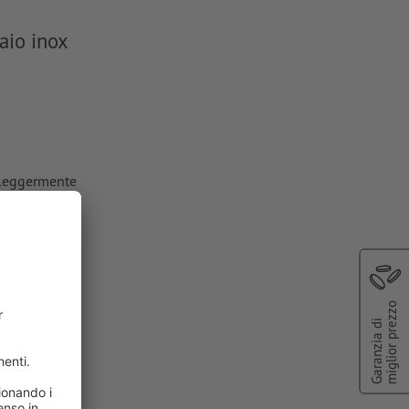
iaio inox
e leggermente
a livello
ti in curve
miglior prezzo
Garanzia di
2)