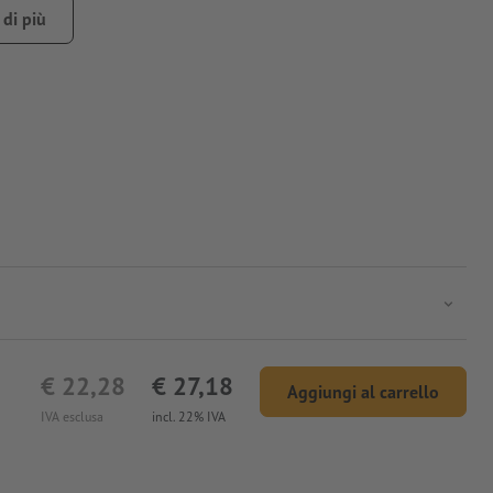
di più
€ 22,28
€ 27,18
Aggiungi al carrello
IVA esclusa
incl. 22% IVA