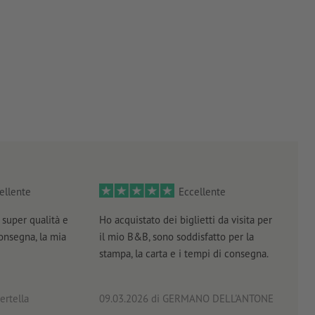
ellente
Eccellente
super qualità e
Ho acquistato dei biglietti da visita per
Otti
consegna, la mia
il mio B&B, sono soddisfatto per la
servi
stampa, la carta e i tempi di consegna.
prof
ertella
09.03.2026
di GERMANO DELL'ANTONE
18.0