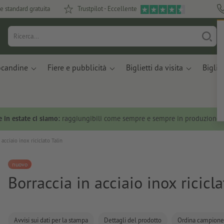
e standard gratuita
Trustpilot - Eccellente
ocandine
Fiere e pubblicità
Biglietti da visita
Bigliet
 in estate ci siamo:
raggiungibili come sempre e sempre in produzione.
 acciaio inox riciclato Talin
nuovo
Borraccia in acciaio inox ricicla
Avvisi sui dati per la stampa
Dettagli del prodotto
Ordina campione