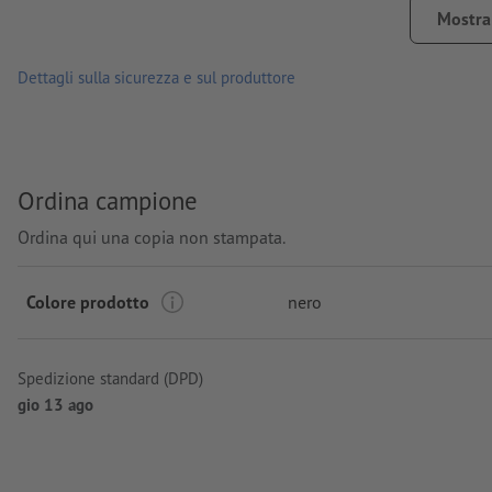
Capacità: 800 ml
Mostra 
lavorazione: stampa digitale
Dettagli sulla sicurezza e sul produttore
Posizione di stampa: su ogni lato
Ordina campione
Ordina qui una copia non stampata.
Colore prodotto
nero
Spedizione standard (DPD)
gio 13 ago