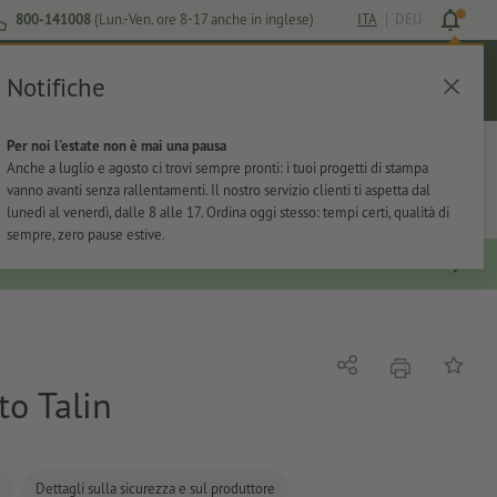
800-141008
(Lun.-Ven. ore 8-17 anche in inglese)
ITA
|
DEU
Notifiche
Login
Aiuto
Lista preferiti
Carrello
Per noi l'estate non è mai una pausa
ti
Per l'ufficio
Adesivi
Articoli promozionali
Anche a luglio e agosto ci trovi sempre pronti: i tuoi progetti di stampa
vanno avanti senza rallentamenti. Il nostro servizio clienti ti aspetta dal
lunedì al venerdì, dalle 8 alle 17. Ordina oggi stesso: tempi certi, qualità di
sempre, zero pause estive.
stampare
Condividi
alla list
to Talin
Dettagli sulla sicurezza e sul produttore