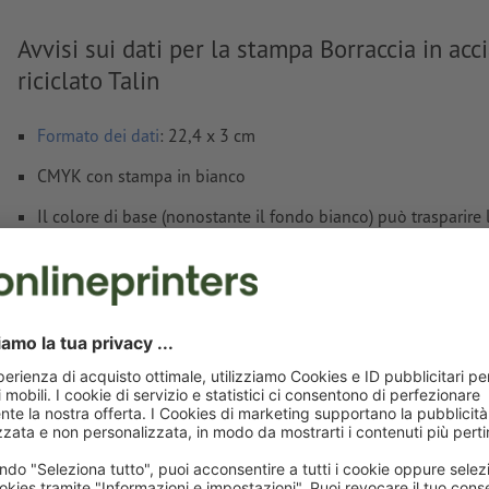
Avvisi sui dati per la stampa Borraccia in acc
riciclato Talin
Formato dei dati
: 22,4 x 3 cm
CMYK con stampa in bianco
Il colore di base (nonostante il fondo bianco) può trasparir
in caso di prodotti colorati. Si possono riscontrare differenze 
ottico.
Risoluzione:
300 dpi
caratteri
devono essere completamente incorporati o converti
Modalità colori:
CMYK, FOGRA52 (PSO Uncoated v3 FOGRA5
Mostra di più
Non correggiamo
errori di ortografia e sintassi
Non controlliamo le
impostazioni di sovrastampa