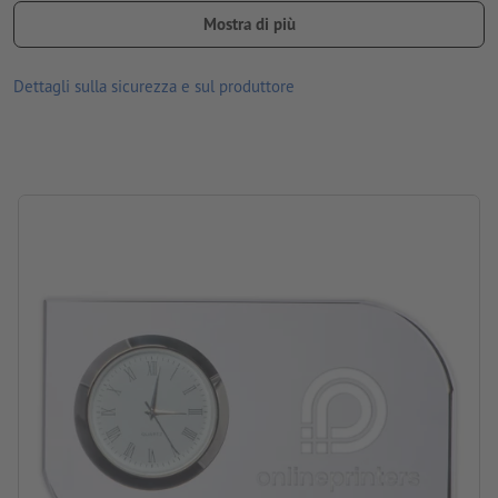
scatola blu con fodera in satin
Mostra di più
Ti ricordiamo che i colori mostrati o la finitura sullo schermo
Dettagli sulla sicurezza e sul produttore
possono differire dai colori reali del prodotto per via delle
condizioni di illuminazione o delle impostazioni del monitor.
Materiale: vetro
dimensioni: 8 x 4,8 x 9,5 cm
Imballaggio: cartone
lavorazione: incisione laser
posizione di incisione: da dietro, sul vetro