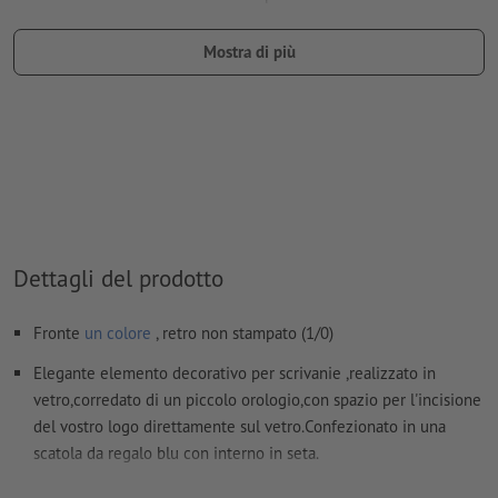
denominazione del campo del colore: “Laser”
Mostra di più
tipo di colore: tinta piatta
valore di colore: a scelta
Nota: questo "colore" si presta facilmente agli scopi di
produzione; non c’è nessuna incisione colorata
I file PDF pronti per la stampa devono contenere solo i
vettori; le immagini e i modelli in formato JPEG o TIFF non
sono ritenuti idonei
Dettagli del prodotto
Ulteriori informazioni e suggerimenti in merito ai
Fronte
un colore
, retro non stampato (1/0)
dati vettoriali
si trovano nel nostro Centro assistenza.
Elegante elemento decorativo per scrivanie ,realizzato in
Non correggiamo
errori di ortografia e sintassi
vetro,corredato di un piccolo orologio,con spazio per l'incisione
del vostro logo direttamente sul vetro.Confezionato in una
Come si creano correttamente i dati di stampa?
scatola da regalo blu con interno in seta.
prodotto confezionato in modo sicuro ed elegante in una