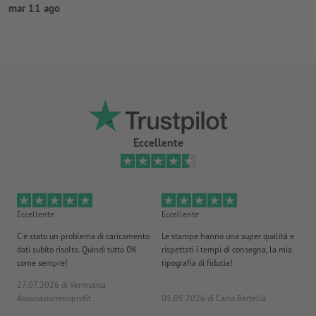
mar 11 ago
Eccellente
Eccellente
Eccellente
Ec
C'è stato un problema di caricamento
Le stampe hanno una super qualità e
Ho 
dati subito risolto. Quindi tutto OK
rispettati i tempi di consegna, la mia
il
come sempre!
tipografia di fiducia!
st
27.07.2026
di Vermusica
09
Associazionenoprofit
05.05.2026
di Carlo Bertella
DE