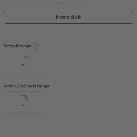
Formato finale (chiuso)
: 10,5 x 14,8 cm
Particolarità nella creazione dei dati per la stampa:
Mostra di più
Non creare i dati per la stampa dei pieghevoli come pagine
singole, ma come risulterebbero dal montaggio finale della
pagina interna e di quella esterna - vedi scheda tecnica
Bozze di stampa
le
linee di piegatura
non possono essere controllate
non è sempre possibile prestare attenzione alla
direzione
per le
finiture
occorre attenersi a indicazioni specifiche
per scoprire come creare i dati per la stampa con finitura
Avvisi sui dati per la stampa
parziale in InDesign, basta cliccare
qui
per evitare che il motivo appaia sul lato superiore del
prodotto stampato, tenere conto del
senso di lettura
nei dati
per la stampa
Risoluzione:
300 dpi