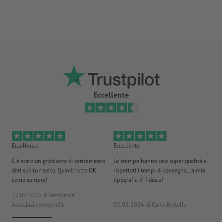
Eccellente
Eccellente
Eccellente
Ec
C'è stato un problema di caricamento
Le stampe hanno una super qualità e
Ho 
dati subito risolto. Quindi tutto OK
rispettati i tempi di consegna, la mia
il
come sempre!
tipografia di fiducia!
st
27.07.2026
di Vermusica
09
Associazionenoprofit
05.05.2026
di Carlo Bertella
DE