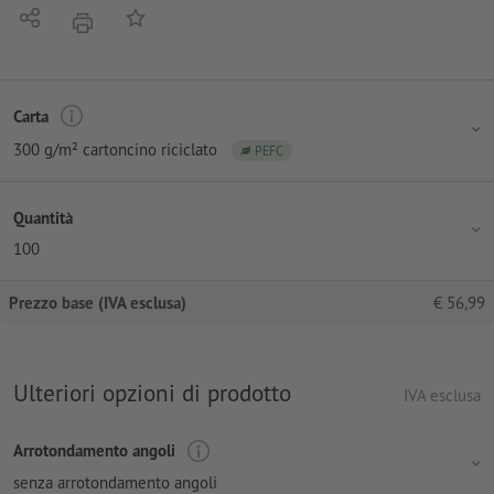
Condividi
alla lista preferiti
stampare
Carta
300 g/m² cartoncino riciclato
PEFC
Quantità
100
Prezzo base (IVA esclusa)
€
56,99
Ulteriori opzioni di prodotto
IVA esclusa
Arrotondamento angoli
senza arrotondamento angoli