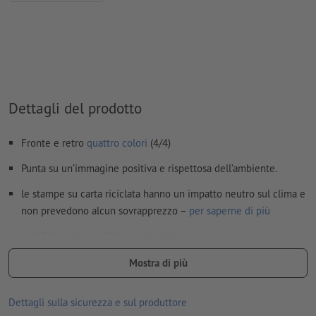
patinate, FOGRA52 (PSO Uncoated v3 FOGRA52) per carte non
patinate
Non correggiamo
errori di ortografia e sintassi
Non controlliamo le
impostazioni di sovrastampa
Dettagli del prodotto
I
commenti
vengono cancellati e non stampati
I contenuti dei
campi
modulo
vengono stampati
Fronte e retro
quattro colori
(4/4)
Punta su un’immagine positiva e rispettosa dell’ambiente.
Come si creano correttamente i dati di stampa?
le stampe su carta riciclata hanno un impatto neutro sul clima e
non prevedono alcun sovrapprezzo –
per saperne di più
scrivibile e stampabile a posteriori
Qual è la carta giusta? Il nostro
campione di biglietti da visita
Mostra di più
rappresenta un valido aiuto
Dettagli sulla sicurezza e sul produttore