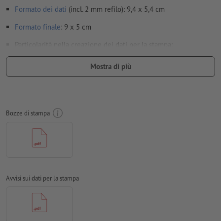
Formato dei dati
(incl. 2 mm refilo): 9,4 x 5,4 cm
Formato
finale
: 9 x 5 cm
Particolarità nella creazione dei dati per la stampa:
per evitare che il motivo appaia sul lato superiore del
Mostra di più
prodotto stampato, tenere conto del
senso di lettura
nei dati
per la stampa
utilizza una dimensione del font di almeno 6 pt per
ottenere risultati ottimali
Bozze di stampa
Risoluzione:
300 dpi
Creare il documento con 2 mm di
refilo
sui lati e le
informazioni importanti ad almeno 4 mm di distanza dal
formato finale
Avvisi sui dati per la stampa
caratteri
devono essere completamente incorporati o convertiti
in curve
Modalità colori:
CMYK, FOGRA51 (PSO Coated v3) per carte