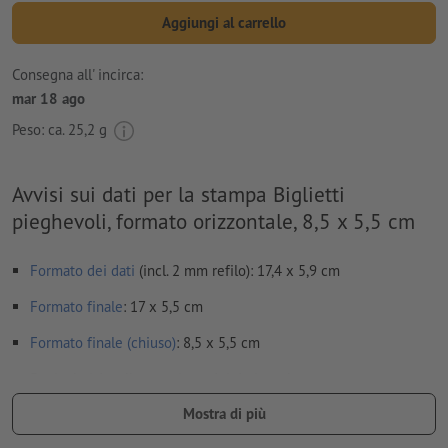
Aggiungi al carrello
Consegna all' incirca:
mar 18 ago
Peso: ca.
25,2 g
Avvisi sui dati per la stampa Biglietti
pieghevoli, formato orizzontale, 8,5 x 5,5 cm
Formato dei dati
(incl. 2 mm refilo): 17,4 x 5,9 cm
Formato
finale
: 17 x 5,5 cm
Formato finale (chiuso)
: 8,5 x 5,5 cm
Particolarità nella creazione dei dati per la stampa:
Non creare i dati per la stampa dei pieghevoli come pagine
Mostra di più
singole, ma come risulterebbero dal montaggio finale della