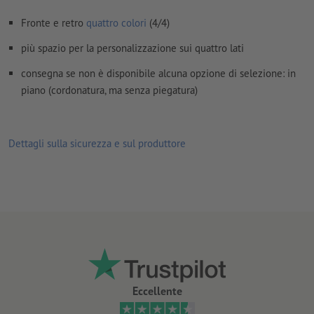
Non correggiamo
errori di ortografia e sintassi
Fronte e retro
quattro colori
(4/4)
Non controlliamo le
impostazioni di sovrastampa
più spazio per la personalizzazione sui quattro lati
I
commenti
vengono cancellati e non stampati
consegna se non è disponibile alcuna opzione di selezione: in
I contenuti dei
campi
modulo
vengono stampati
piano (cordonatura, ma senza piegatura)
Come si creano correttamente i dati di stampa?
Dettagli sulla sicurezza e sul produttore
Eccellente