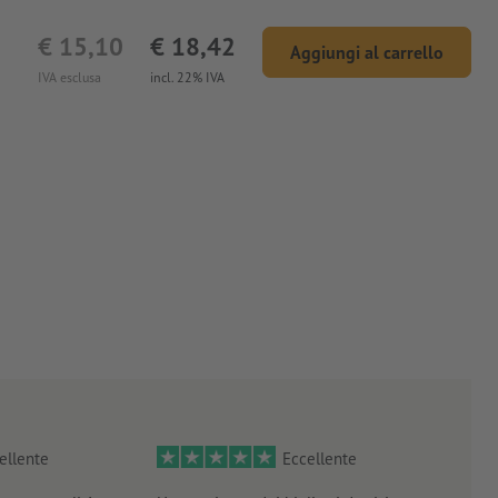
€ 15,10
€ 18,42
Aggiungi al carrello
IVA esclusa
incl. 22% IVA
ellente
Eccellente