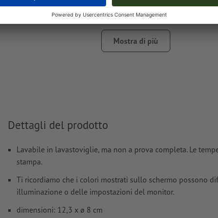
(argento)
dimensione carattere: almeno 12 pt; linea più sottile del 
mm
Mostra di più
il materiale di supporto per la stampa può essere fatto tra
colore bianco
I file PDF pronti per la stampa devono contenere solo i vet
immagini e i modelli in formato JPEG o TIFF non sono rit
Ulteriori informazioni e suggerimenti in merito ai
dati vett
Dettagli del prodotto
trovano nel nostro Centro assistenza.
Lavabile in lavastoviglie, ma non a prova completa. Le temper
Come si creano correttamente i dati di stampa?
stampa.
Ti ricordiamo che i colori mostrati sullo schermo possono diff
illuminazione o delle impostazioni del monitor.
dimensioni: 12,3 x ø 8 cm