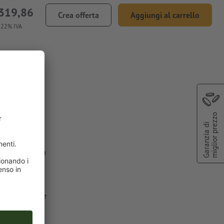
319,86
Crea offerta
Aggiungi al carrello
. 22% IVA
hai
miglior prezzo
Garanzia di
ciali
(colore a
i colori
sponibili come
ore a tinta
lver”