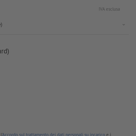
IVA esclusa
e)
ard)
l'
Accordo sul trattamento dei dati personali su incarico
e i