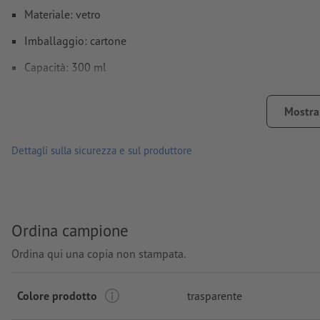
Materiale: vetro
Imballaggio: cartone
Capacità: 300 ml
lavorazione: stampa tampografica
Mostra 
Posizione di stampa: sul vetro
Dettagli sulla sicurezza e sul produttore
Ordina campione
Ordina qui una copia non stampata.
Colore prodotto
trasparente