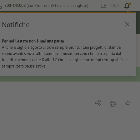
800-141008
(Lun.-Ven. ore 8-17 anche in inglese)
ITA
|
DEU
Notifiche
Login
Aiuto
Lista preferiti
Carrello
Per noi l'estate non è mai una pausa
ti
Per l'ufficio
Adesivi
Articoli promozionali
Anche a luglio e agosto ci trovi sempre pronti: i tuoi progetti di stampa
vanno avanti senza rallentamenti. Il nostro servizio clienti ti aspetta dal
lunedì al venerdì, dalle 8 alle 17. Ordina oggi stesso: tempi certi, qualità di
sempre, zero pause estive.
stampare
Condividi
alla list