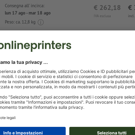
Consegna all' incirca:
€ 262,18
€ 
lun 17 ago - mar 18 ago
IVA esclusa
incl
Peso: ca.
12,8 kg
Avvisi sui dati per la stampa Bicchiere Shang
Formato dei dati
: 3,5 x 3,5 cm
Particolarità nella creazione dei dati per la stampa:
il prodotto può essere stampato con uno o due
colori spe
tinta piatta: Pantone FORMULA GUIDE Solid Coated, esclus
metallizzati e neon)
L’oro (Pantone 871 C) e l’argento (Pantone 877 C) sono di
colori di stampa. La preghiamo pertanto di nominare il col
piatta applicato nei Suoi dati di stampa in “gold” (oro) o “si