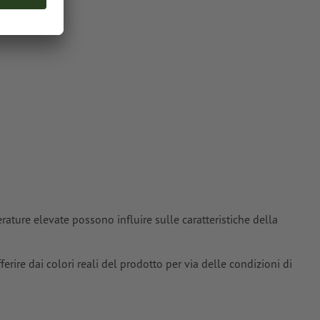
carattere: 0,45
sparire con il
tori; le
enuti idonei
oriali
si
ature elevate possono influire sulle caratteristiche della
erire dai colori reali del prodotto per via delle condizioni di