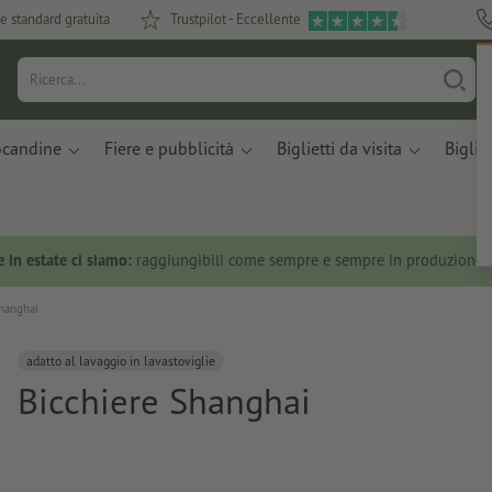
e standard gratuita
Trustpilot - Eccellente
ocandine
Fiere e pubblicità
Biglietti da visita
Bigliet
 in estate ci siamo:
raggiungibili come sempre e sempre in produzione.
hanghai
adatto al lavaggio in lavastoviglie
Bicchiere Shanghai