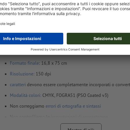
Avvisi sui dati per la stampa Bandiere per fi
come wingflag (solo stampa)
Formato dei dati
: 33,8 x 82 cm
Formato
finale
: 16,8 x 75 cm
Risoluzione:
150 dpi
caratteri
devono essere completamente incorporati o converti
Modalità colori:
CMYK, FOGRA51 (PSO Coated v3)
Non correggiamo
errori di ortografia e sintassi
Non controlliamo le
impostazioni di sovrastampa
I
commenti
vengono cancellati e non stampati