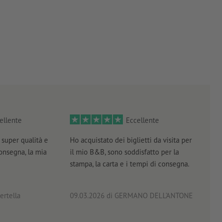
ellente
Eccellente
super qualità e
Ho acquistato dei biglietti da visita per
Otti
consegna, la mia
il mio B&B, sono soddisfatto per la
servi
stampa, la carta e i tempi di consegna.
prof
ertella
09.03.2026
di GERMANO DELL'ANTONE
18.0