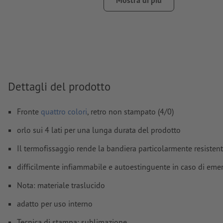
Mostra di più
I contenuti dei
campi
modulo
vengono stampati
Come si creano correttamente i dati di stampa?
Dettagli del prodotto
Fronte
quattro colori
, retro non stampato (4/0)
orlo sui 4 lati per una lunga durata del prodotto
Il termofissaggio rende la bandiera particolarmente resistent
difficilmente infiammabile e autoestinguente in caso di eme
Nota: materiale traslucido
adatto per uso interno
Tecnica di stampa: sublimazione