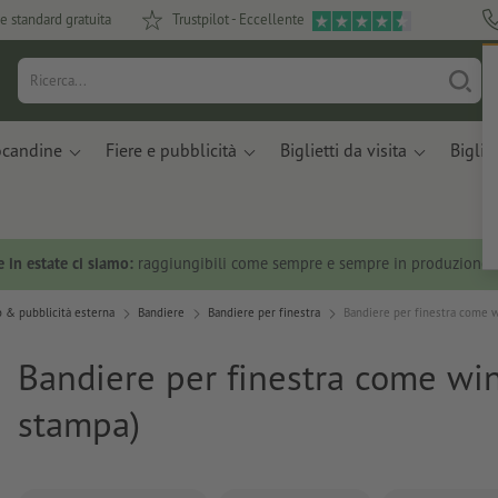
e standard gratuita
Trustpilot - Eccellente
ocandine
Fiere e pubblicità
Biglietti da visita
Bigliet
 in estate ci siamo:
raggiungibili come sempre e sempre in produzione.
 & pubblicità esterna
Bandiere
Bandiere per finestra
Bandiere per finestra come w
Bandiere per finestra come win
stampa)