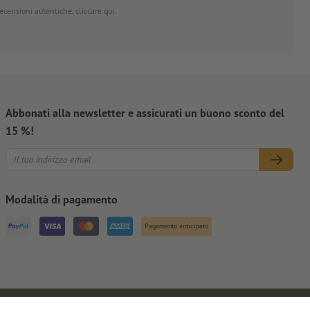
 recensioni autentiche, cliccare
qui
.
Abbonati alla newsletter e assicurati un buono sconto del
15 %!
Modalità di pagamento
Pagamento anticipato
Note legali
CGC
Privacy