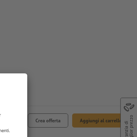
€ 40,52
miglior prezzo
Crea offerta
Aggiungi al carrello
Garanzia di
ncl. 22% IVA