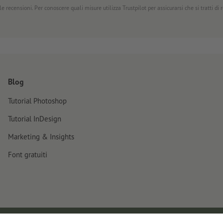
e recensioni. Per conoscere quali misure utilizza Trustpilot per assicurarsi che si tratti di
Blog
Tutorial Photoshop
Tutorial InDesign
Marketing & Insights
Font gratuiti