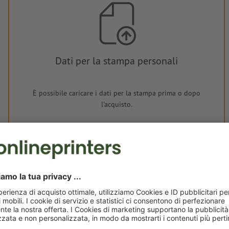
Dati per la stampa personali
È possibile caricare i dati per la stampa prima o dopo
l'acquisto.
Carica adesso
Consegna all' incirca:
€ 33,21
lun 17 ago - mar 18 ago
IVA esclusa
i
Peso: ca.
33 g