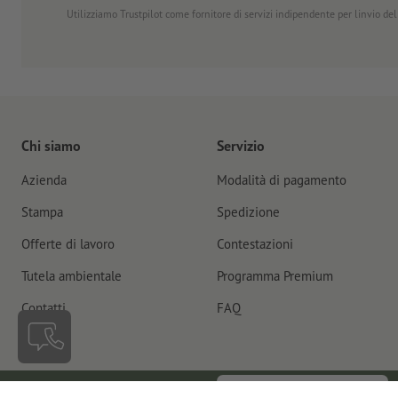
Utilizziamo Trustpilot come fornitore di servizi indipendente per linvio dell
Chi siamo
Servizio
Azienda
Modalità di pagamento
Stampa
Spedizione
Offerte di lavoro
Contestazioni
Tutela ambientale
Programma Premium
Contatti
FAQ
Recedere dal contratto
Italia