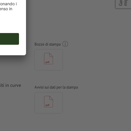
nestra
Bozze di stampa
ti in curve
Avvisi sui dati per la stampa