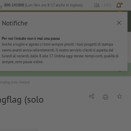
800-141008
(Lun.-Ven. ore 8-17 anche in inglese)
ITA
|
DEU
Notifiche
Login
Aiuto
Lista preferiti
Carrello
Per noi l'estate non è mai una pausa
ti
Per l'ufficio
Adesivi
Articoli promozionali
Anche a luglio e agosto ci trovi sempre pronti: i tuoi progetti di stampa
vanno avanti senza rallentamenti. Il nostro servizio clienti ti aspetta dal
lunedì al venerdì, dalle 8 alle 17. Ordina oggi stesso: tempi certi, qualità di
sempre, zero pause estive.
ingflag (solo stampa)
gflag (solo
stampare
Condividi
alla list