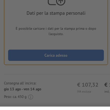
Dati per la stampa personali
È possibile caricare i dati per la stampa prima o dopo
l'acquisto.
Carica adesso
Consegna all' incirca:
€ 107,32
€ 
gio 13 ago - ven 14 ago
IVA esclusa
incl
Peso: ca.
450 g