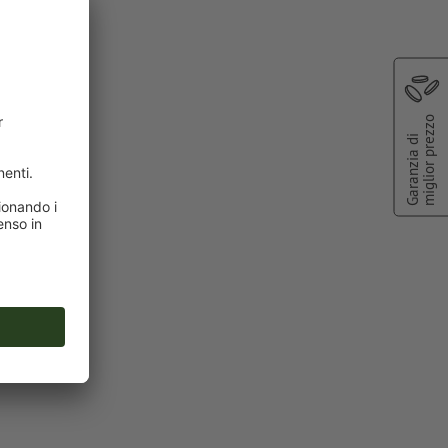
orcester
miglior prezzo
Garanzia di
sione laser
il
roduzione; non
tori; le
enuti idonei