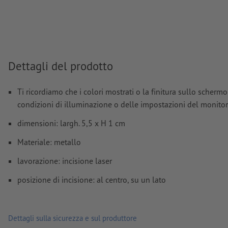
Ulteriori informazioni e suggerimenti in merito ai
dati vett
trovano nel nostro Centro assistenza.
Non correggiamo
errori di ortografia e sintassi
Dettagli del prodotto
Come si creano correttamente i dati di stampa?
Ti ricordiamo che i colori mostrati o la finitura sullo schermo
condizioni di illuminazione o delle impostazioni del monitor
dimensioni: largh. 5,5 x H 1 cm
Materiale: metallo
lavorazione: incisione laser
posizione di incisione: al centro, su un lato
Dettagli sulla sicurezza e sul produttore