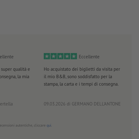
ellente
Eccellente
super qualità e
Ho acquistato dei biglietti da visita per
Otti
consegna, la mia
il mio B&B, sono soddisfatto per la
servi
stampa, la carta e i tempi di consegna.
prof
ertella
09.03.2026
di GERMANO DELL'ANTONE
18.0
 recensioni autentiche, cliccare
qui
.