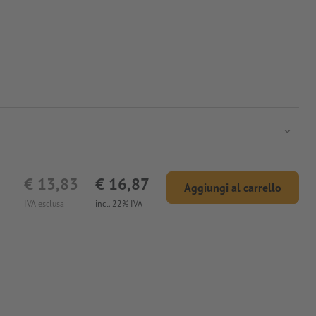
€ 13,83
€ 16,87
Aggiungi al carrello
IVA esclusa
incl. 22% IVA