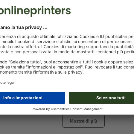
Avvisi sui dati per la stampa Apribottiglie W
Formato dei dati
: 3 x 0,8 cm
Particolarità nella creazione dei dati per la stampa:
Creare un ulteriore campo del colore e assegnare all’
inci
colore corrispondente.
denominazione del campo del colore: “Laser”
tipo di colore: tinta piatta
valore di colore: a scelta
Nota: questo "colore" si presta facilmente agli scopi di p
c’è nessuna incisione colorata
Mostra di più
I file PDF pronti per la stampa devono contenere solo i vet
immagini e i modelli in formato JPEG o TIFF non sono rit