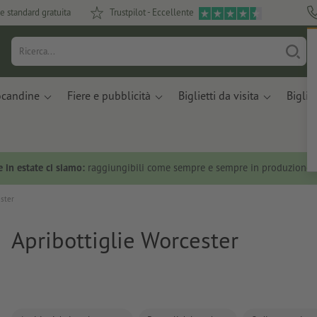
e standard gratuita
Trustpilot - Eccellente
ocandine
Fiere e pubblicità
Biglietti da visita
Bigliet
 in estate ci siamo:
raggiungibili come sempre e sempre in produzione.
ester
Apribottiglie Worcester