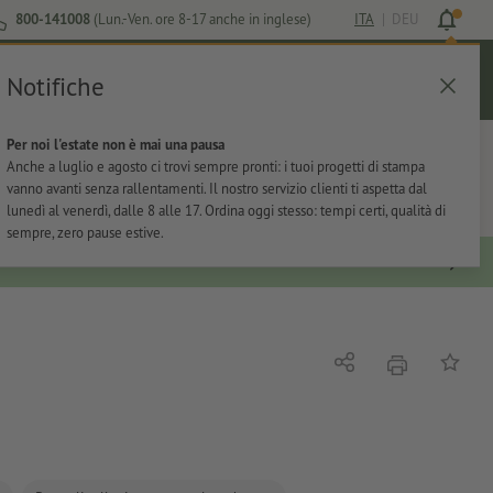
800-141008
(Lun.-Ven. ore 8-17 anche in inglese)
ITA
|
DEU
Notifiche
Login
Aiuto
Lista preferiti
Carrello
Per noi l'estate non è mai una pausa
ti
Per l'ufficio
Adesivi
Articoli promozionali
Anche a luglio e agosto ci trovi sempre pronti: i tuoi progetti di stampa
vanno avanti senza rallentamenti. Il nostro servizio clienti ti aspetta dal
lunedì al venerdì, dalle 8 alle 17. Ordina oggi stesso: tempi certi, qualità di
sempre, zero pause estive.
stampare
Condividi
alla list