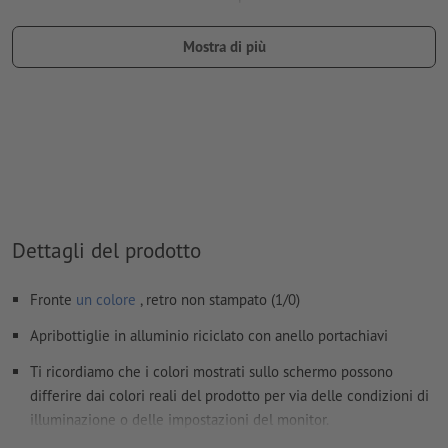
denominazione del campo del colore: “Laser”
Mostra di più
tipo di colore: tinta piatta
valore di colore: a scelta
Nota: questo "colore" si presta facilmente agli scopi di
produzione; non c’è nessuna incisione colorata
I file PDF pronti per la stampa devono contenere solo i
vettori; le immagini e i modelli in formato JPEG o TIFF non
sono ritenuti idonei
Dettagli del prodotto
Ulteriori informazioni e suggerimenti in merito ai
Fronte
un colore
, retro non stampato (1/0)
dati vettoriali
si trovano nel nostro Centro assistenza.
Apribottiglie in alluminio riciclato con anello portachiavi
Non correggiamo
errori di ortografia e sintassi
Ti ricordiamo che i colori mostrati sullo schermo possono
Come si creano correttamente i dati di stampa?
differire dai colori reali del prodotto per via delle condizioni di
illuminazione o delle impostazioni del monitor.