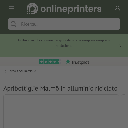
Anche in estate ci siamo:
raggiungibili come sempre e sempre in
Solo ne
produzione.
Torna a
Apribottiglie
Apribottiglie Malmö in alluminio riciclato