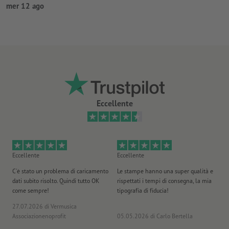
mer 12 ago
Eccellente
Eccellente
Eccellente
Ec
C'è stato un problema di caricamento
Le stampe hanno una super qualità e
Ho 
dati subito risolto. Quindi tutto OK
rispettati i tempi di consegna, la mia
il
come sempre!
tipografia di fiducia!
st
27.07.2026
di Vermusica
09
Associazionenoprofit
05.05.2026
di Carlo Bertella
DE