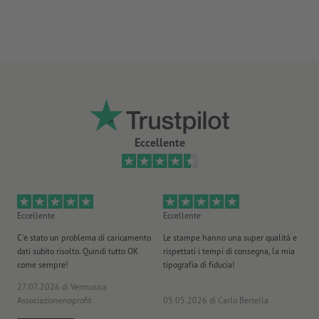
buona resistenza termica e ai raggi UV
per uso interno ed esterno
retro non fessurato
più a lungo gli adesivi rimarranno attaccati sullo stesso punto,
più sarà difficile staccarli
Nota:
la superficie di applicazione deve essere priva di polvere,
Eccellente
grasso o altre impurità che potrebbero compromettere la forza
adesiva del materiale. La vernice deve essere completamente
asciutta e/o indurita.
fornitura: su fogli, non tagliati singolarmente
Eccellente
Eccellente
Ec
C'è stato un problema di caricamento
Le stampe hanno una super qualità e
Ho 
dati subito risolto. Quindi tutto OK
rispettati i tempi di consegna, la mia
il
come sempre!
tipografia di fiducia!
st
27.07.2026
di Vermusica
09
Associazionenoprofit
05.05.2026
di Carlo Bertella
DE