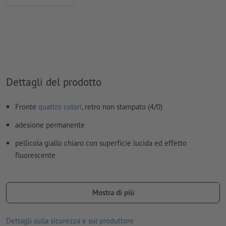
I contenuti dei
campi
modulo
vengono stampati
Come si creano correttamente i dati di stampa?
Dettagli del prodotto
Fronte
quattro colori
, retro non stampato (4/0)
adesione permanente
pellicola giallo chiaro con superficie lucida ed effetto
fluorescente
ideali per segnalare vie di fuga e zone pericolose, come
cartelloni o decorazioni
Mostra di più
conformità ai requisiti della norma DIN 67510 (requisiti minimi
di fosforescenza)
Dettagli sulla sicurezza e sul produttore