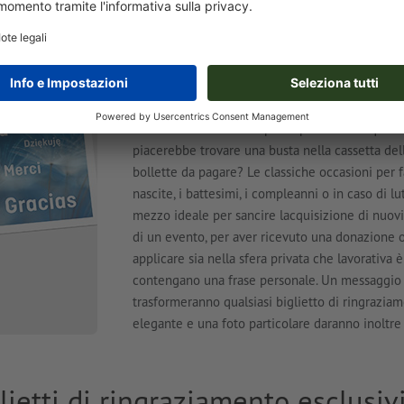
ringraziamento più ad
Sia nel settore privato che in quello commerci
biglietti di ringraziamento da mandare ad amici, 
grazie sincero che viene dal cuore è un import
semplicemente esprimere anche a parole, un bigl
a valorizzare ancora di più la positività di ques
piacerebbe trovare una busta nella cassetta del
bollette da pagare? Le classiche occasioni per 
nascite, i battesimi, i compleanni o in caso di l
mezzo ideale per sancire lacquisizione di nuovi
di un evento, per aver ricevuto una donazione 
applicare sia nella sfera privata che lavorativa 
contengano una frase personale. Un messaggio c
trasformeranno qualsiasi biglietto di ringrazia
elegante e una foto particolare daranno inoltre 
ietti di ringraziamento esclusivi