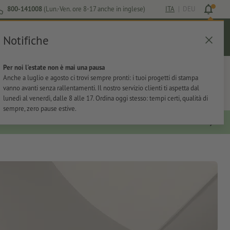
800-141008
(Lun.-Ven. ore 8-17 anche in inglese)
ITA
|
DEU
Notifiche
Login
Aiuto
Lista preferiti
Carrello
Per noi l'estate non è mai una pausa
ti
Per l'ufficio
Adesivi
Articoli promozionali
Anche a luglio e agosto ci trovi sempre pronti: i tuoi progetti di stampa
vanno avanti senza rallentamenti. Il nostro servizio clienti ti aspetta dal
lunedì al venerdì, dalle 8 alle 17. Ordina oggi stesso: tempi certi, qualità di
sempre, zero pause estive.