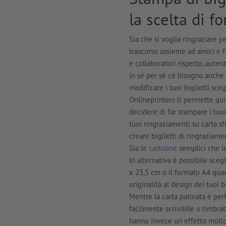
la scelta di f
Sia che si voglia ringraziare 
trascorso assieme ad amici e fa
e collaboratori rispetto, auten
in sé per sé cè bisogno anche d
modificare i tuoi biglietti sceg
Onlineprinters ti permette qui
decidere di far stampare i tuo
tuoi ringraziamenti su carta sf
creare biglietti di ringraziam
Sia le
cartoline
semplici che l
In alternativa è possibile sce
x 23,5 cm o il formato A4 quadr
originalità al design dei tuoi b
Mentre la carta patinata è perf
facilmente scrivibile o timbrab
hanno invece un effetto molto 