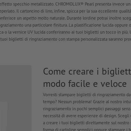
di effetto specchio metallizzato. CHROMOLUX® Pearl presenta invece un
rlato. Il cartoncino di lino, infine, spicca per la sua eccellente qualità
 conferisce un aspetto molto naturale. Durante lordine potrai inoltre sceg
ringraziamento una particolare finitura. La plastificazione lucida oppure o
a o la vernice UV lucida conferiranno ai tuoi biglietti un tocco in più. 
 tuoi biglietti di ringraziamento con stampa personalizzata saranno pro
Come creare i bigliet
modo facile e veloce
Vorresti stampare biglietti di ringraziamento da
tempo? Nessun problema! Grazie al nostro intuiti
ringraziamento in pochi semplici passaggi senz
necessità di avere esperienze di design. Scegli 
a creare i tuoi biglietti direttamente sul nostro 
forma di cartoline semplici oppure stampare i t