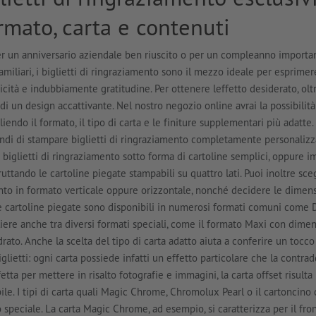
ormato, carta e contenuti
per un anniversario aziendale ben riuscito o per un compleanno importa
miliari, i biglietti di ringraziamento sono il mezzo ideale per esprimere
ticità e indubbiamente gratitudine. Per ottenere leffetto desiderato, oltr
i un design accattivante. Nel nostro negozio online avrai la possibilità
liendo il formato, il tipo di carta e le finiture supplementari più adatte.
ndi di stampare biglietti di ringraziamento completamente personalizza
i biglietti di ringraziamento sotto forma di cartoline semplici, oppure i
ruttando le cartoline piegate stampabili su quattro lati. Puoi inoltre sce
ento in formato verticale oppure orizzontale, nonché decidere le dimens
e cartoline piegate sono disponibili in numerosi formati comuni come D
gliere anche tra diversi formati speciali, come il formato Maxi con dimen
ato. Anche la scelta del tipo di carta adatto aiuta a conferire un tocco
iglietti: ogni carta possiede infatti un effetto particolare che la contrad
etta per mettere in risalto fotografie e immagini, la carta offset risulta
ile. I tipi di carta quali Magic Chrome, Chromolux Pearl o il cartoncino 
speciale. La carta Magic Chrome, ad esempio, si caratterizza per il fron