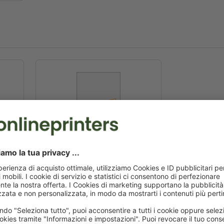
A5-quadrato
14,8 x 14,8 cm
Matrimoni, anniversari 