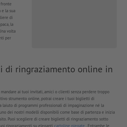
 fronte
 e la sua
liere di
paca, la
Una volta
nti per
ti di ringraziamento online in
 mandare ai tuoi invitati, amici o clienti senza perdere troppo
vo strumento online, potrai creare i tuoi biglietti di
a laiuto di programmi professionali di impaginazione né la
uno dei nostri modelli disponibili come base di partenza e inizia
sito. Puoi scegliere di creare biglietti di ringraziamento sotto
uoi ringraziamenti su eleganti
cartoline piegate
. Entrambe le