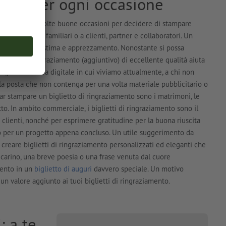
atti per ogni occasione
ale esistono molte buone occasioni per decidere di stampare
conoscenti e familiari o a clienti, partner e collaboratori. Un
ante segno di stima e apprezzamento. Nonostante si possa
ietto di ringraziamento (aggiuntivo) di eccellente qualità aiuta
to gesto. Nellera digitale in cui viviamo attualmente, a chi non
la posta che non contenga per una volta materiale pubblicitario o
far stampare un biglietto di ringraziamento sono i matrimoni, le
utto. In ambito commerciale, i biglietti di ringraziamento sono il
 clienti, nonché per esprimere gratitudine per la buona riuscita
o per un progetto appena concluso. Un utile suggerimento da
è creare biglietti di ringraziamento personalizzati ed eleganti che
arino, una breve poesia o una frase venuta dal cuore
mento in un
biglietto di auguri
davvero speciale. Un motivo
un valore aggiunto ai tuoi biglietti di ringraziamento.
: a te