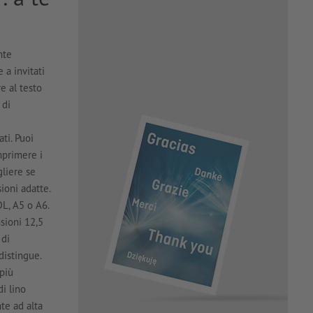
nte
 a invitati
e al testo
 di
ti. Puoi
mprimere i
gliere se
ioni adatte.
L, A5 o A6.
sioni 12,5
 di
distingue.
 più
di lino
te ad alta