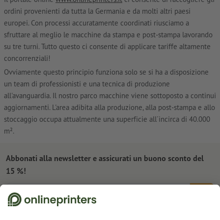
ordini provenienti da tutta la Germania e da molti altri paesi
europei. Con processi accuratamente coordinati riusciamo a
sfruttare al meglio le macchine da stampa e post-stampa lavorando
su tre turni. Tutto questo ci consente di applicare tariffe altamente
concorrenziali!
Ovviamente questo principio funziona solo se si ha a disposizione
un team di professionisti e una tecnica di produzione
all'avanguardia. Il nostro parco macchine viene sottoposto a continui
aggiornamenti. L'area adibita alla produzione, alla post-stampa e allo
stoccaggio occupa attualmente una superficie all´incirca di 40.000
m².
Abbonati alla newsletter e assicurati un buono sconto del
15 %!
Chi siamo