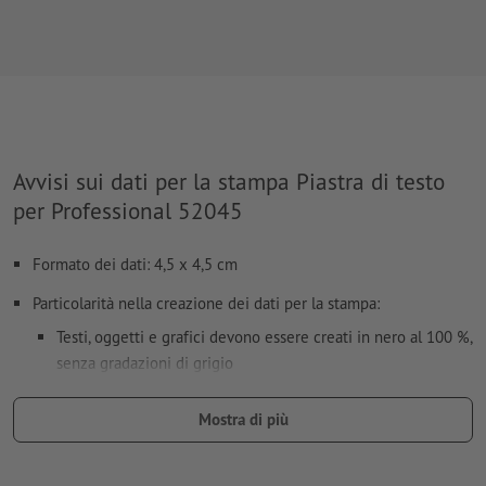
Avvisi sui dati per la stampa Piastra di testo
per Professional 52045
Formato dei dati: 4,5 x 4,5 cm
Particolarità nella creazione dei dati per la stampa:
Testi, oggetti e grafici devono essere creati in nero al 100 %,
senza gradazioni di grigio
non utilizzare alcun effetto come ombre, sfumature, griglie,
Mostra di più
trasparenze, ecc.
dimensione carattere: almeno 7 pt; linea più sottile del