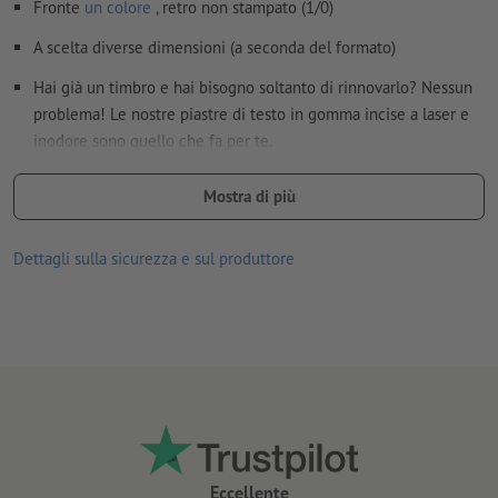
Fronte
un colore
, retro non stampato (1/0)
A scelta diverse dimensioni (a seconda del formato)
Hai già un timbro e hai bisogno soltanto di rinnovarlo? Nessun
problema! Le nostre piastre di testo in gomma incise a laser e
inodore sono quello che fa per te.
se desideri (ri)ordinare ulteriori piastre di testo, fai attenzione
Mostra di più
alla denominazione del modello del timbro (ad es. Printy 4910)
Produzione e taglio della piastra del timbro in base ai dati di
Dettagli sulla sicurezza e sul produttore
stampa; possibile forma esterna irregolare
Eccellente