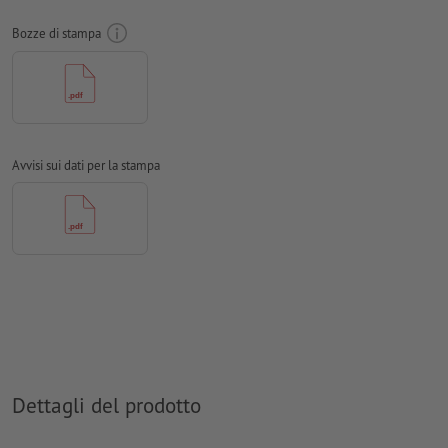
carattere: 0,2 mm
Bozze di stampa
consiglio:
utilizza i caratteri sans serif come Arial, Verdana o
Helvetica per ottenere un’impronta ottimale
differenza del motivo dal formato finale: minimo 1 mm
spessore tratto: minimo 1 (0,4 mm)
Avvisi sui dati per la stampa
Risoluzione:
600 dpi
Come si creano correttamente i dati di stampa?
Dettagli del prodotto