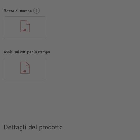
Non controlliamo le
impostazioni di sovrastampa
Bozze di stampa
I
commenti
vengono cancellati e non stampati
I contenuti dei
campi
modulo
vengono stampati
per il
sagome del contorno
opzionale, creare nei dati per la
stampa una sagoma del contorno supplementare
Avvisi sui dati per la stampa
Come si creano correttamente i dati di stampa?
Dettagli del prodotto