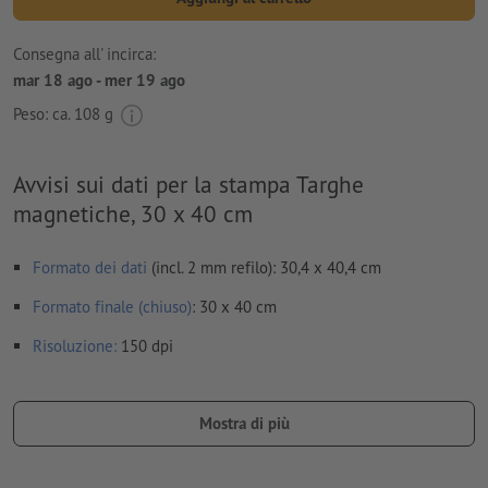
Consegna all' incirca:
mar 18 ago - mer 19 ago
Peso: ca.
108 g
Avvisi sui dati per la stampa Targhe
magnetiche, 30 x 40 cm
Formato dei dati
(incl. 2 mm refilo): 30,4 x 40,4 cm
Formato finale (chiuso)
: 30 x 40 cm
Risoluzione:
150 dpi
caratteri
devono essere completamente incorporati o convertiti
in curve
Mostra di più
Non correggiamo
errori di ortografia e sintassi