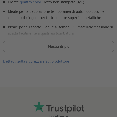
Fronte
quattro colori
, retro non stampato (4/0)
Ideale per la decorazione temporanea di automobili, come
calamita da frigo e per tutte le altre superfici metalliche.
Ideale per gli sportelli delle automobili: il materiale flessibile si
adatta facilmente a qualsiasi bombatura.
per uso interno ed esterno
Mostra di più
Caratteristiche del materiale:
lato superiore (stampato) con resistente rivestimento in PVC
Dettagli sulla sicurezza e sul produttore
lato inferiore (magnetico) con rivestimento in vernice UV
opaca per proteggerere la superficie
spessore del materiale 900 μm (= 0,9 mm), forza di
attrazione 414 g/cm²
Attenersi scrupolosamente alle istruzioni per l'uso e la
manutenzione.
Eccellente