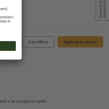
miglior prezzo
Garanzia di
186,00
Crea offerta
Aggiungi al carrello
. 22% IVA
rante e ad asciugatura rapida