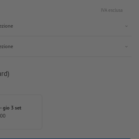
IVA esclusa
ezione
ezione
ard)
- gio 3 set
,00