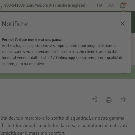
800-141008
(Lun.-Ven. ore 8-17 anche in inglese)
ITA
|
DEU
Notifiche
Login
Aiuto
Lista preferiti
Carrello
Per noi l'estate non è mai una pausa
ti
Per l'ufficio
Adesivi
Articoli promozionali
Anche a luglio e agosto ci trovi sempre pronti: i tuoi progetti di stampa
vanno avanti senza rallentamenti. Il nostro servizio clienti ti aspetta dal
lunedì al venerdì, dalle 8 alle 17. Ordina oggi stesso: tempi certi, qualità di
sempre, zero pause estive.
stampare
Condividi
alla list
ilità del tuo marchio e lo spirito di squadra. La nostra gamma
-shirt funzionali, magliette da corsa e pantaloncini realizzati
l'umidità per il massimo comfort.