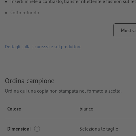
Inserti in rete a contrasto, transfer riflettente e fashion sul re
Collo rotondo
Stirare ad una temperatura massima di 100°C - Non usare ferr
Mostra 
Lavabili a max. 30 °C. Prima del lavaggio, girare i capi al rov
Non candeggiare
Dettagli sulla sicurezza e sul produttore
Non lavare a secco
Non mettere in asciugatrice
Ordina campione
Disponibili in diverse misure e colori,
Ordina qui una copia non stampata nel formato a scelta.
Grammatura: 140 g/m²
marca: J&N
Colore
bianco
Dimensioni
Seleziona le taglie