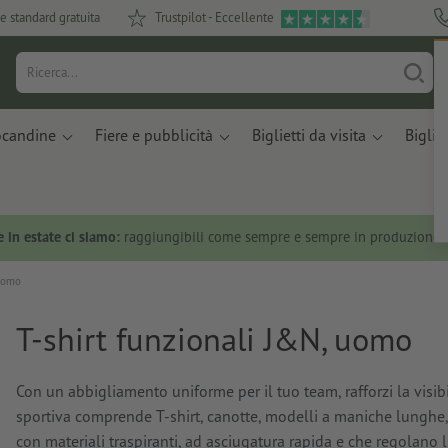
e standard gratuita
Trustpilot - Eccellente
ocandine
Fiere e pubblicità
Biglietti da visita
Bigliet
 in estate ci siamo:
raggiungibili come sempre e sempre in produzione.
 uomo
T-shirt funzionali J&N, uomo
Con un abbigliamento uniforme per il tuo team, rafforzi la visib
sportiva comprende T-shirt, canotte, modelli a maniche lunghe, T
con materiali traspiranti, ad asciugatura rapida e che regolano 