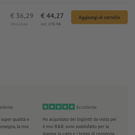
€ 36,29
€ 44,27
Aggiungi al carrello
IVA esclusa
incl. 22% IVA
ellente
Eccellente
super qualità e
Ho acquistato dei biglietti da visita per
Otti
consegna, la mia
il mio B&B, sono soddisfatto per la
servi
stampa, la carta e i tempi di consegna.
prof