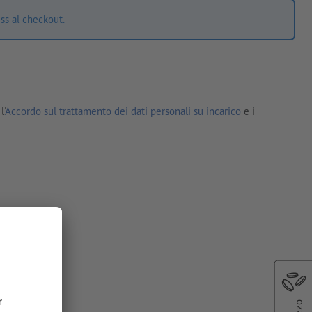
ss al checkout.
l'
Accordo sul trattamento dei dati personali su incarico
e i