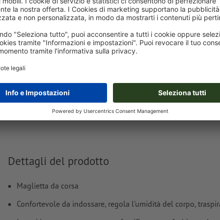
Carica adesso
Consegna all' incirca:
€ 152,46
€ 
gio 20 ago - mar 25 ago
IVA esclusa
incl
Peso: ca.
1,72 kg
Dettagli del prodotto
Maglietta da corsa
Confortevole da indossare, regola l’umidità del corpo, traspi