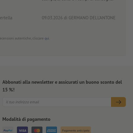
ertella
09.03.2026
di GERMANO DELL'ANTONE
18.0
 recensioni autentiche, cliccare
qui
.
Abbonati alla newsletter e assicurati un buono sconto del
15 %!
Modalità di pagamento
Pagamento anticipato