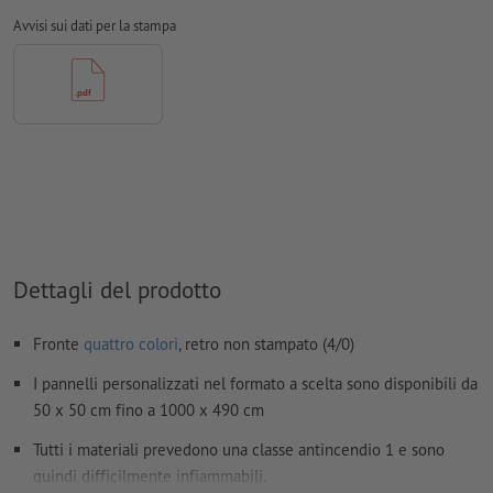
caratteri
devono essere completamente incorporati o convertiti
Avvisi sui dati per la stampa
in curve
Modalità colori:
CMYK, FOGRA51 (PSO Coated v3)
Non correggiamo
errori di ortografia e sintassi
Non controlliamo le
impostazioni di sovrastampa
I
commenti
vengono cancellati e non stampati
I contenuti dei
campi
modulo
vengono stampati
Dettagli del prodotto
Come si creano correttamente i dati di stampa?
Fronte
quattro colori
, retro non stampato (4/0)
I pannelli personalizzati nel formato a scelta sono disponibili da
50 x 50 cm fino a 1000 x 490 cm
Tutti i materiali prevedono una classe antincendio 1 e sono
quindi difficilmente infiammabili.