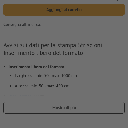
Aggiungi al carrello
Consegna all' incirca:
Avvisi sui dati per la stampa Striscioni,
Inserimento libero del formato
Inserimento libero del formato
:
Larghezza: min. 50 - max. 1000 cm
Altezza: min. 50 - max. 490 cm
Risoluzione:
150 dpi
Creare il documento con 10 mm di
refilo
sui lati e le
Mostra di più
informazioni importanti ad almeno 50 mm di distanza dal
formato finale