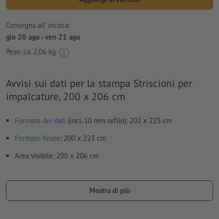
Consegna all' incirca:
gio 20 ago - ven 21 ago
Peso: ca.
2,06 kg
Avvisi sui dati per la stampa Striscioni per
impalcature, 200 x 206 cm
Formato dei dati
(incl. 10 mm refilo): 202 x 225 cm
Formato
finale
: 200 x 223 cm
Area visibile: 200 x 206 cm
Risoluzione:
150 dpi
Mostra di più
Creare il documento con 10 mm di
refilo
sui lati e le
informazioni importanti ad almeno 40 mm di distanza dal
formato finale