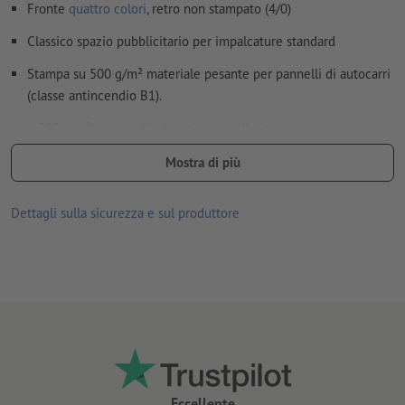
Fronte
quattro colori
, retro non stampato (4/0)
Classico spazio pubblicitario per impalcature standard
Stampa su 500 g/m² materiale pesante per pannelli di autocarri
(classe antincendio B1).
o 300 g/m² tessuto Mesh resistente alle intemperie e antivento
(classe antincendio B1)
Mostra di più
Assolutamente resistente alle intemperie e pertanto utilizzabile
senza problemi anche all'esterno.
Dettagli sulla sicurezza e sul produttore
lavabile
Orlo a giorno sopra e sotto, a scelta con 6 o 12 cm, misurato in
piano
dotato di 4 occhielli agli angoli per un fissaggio ancora più
semplice
Per ogni ordine di stampa è possibile caricare un solo motivo.
Eccellente