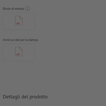
caratteri
devono essere completamente incorporati o convertiti
Bozze di stampa
in curve
Modalità colori:
CMYK, FOGRA51 (PSO Coated v3)
Non correggiamo
errori di ortografia e sintassi
Non controlliamo le
impostazioni di sovrastampa
Avvisi sui dati per la stampa
I
commenti
vengono cancellati e non stampati
I contenuti dei
campi
modulo
vengono stampati
Come si creano correttamente i dati di stampa?
Dettagli del prodotto