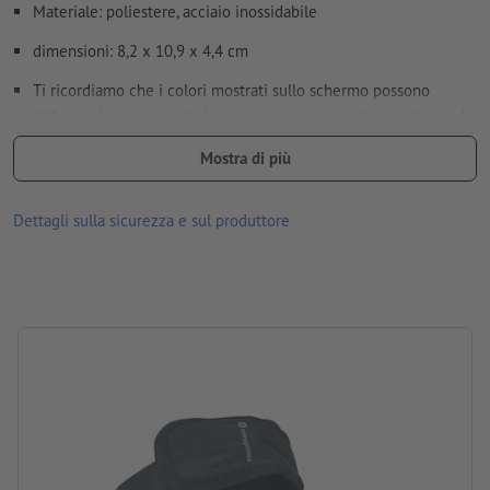
Materiale: poliestere, acciaio inossidabile
dimensioni: 8,2 x 10,9 x 4,4 cm
Come si creano correttamente i dati di stampa?
Ti ricordiamo che i colori mostrati sullo schermo possono
differire dai colori reali del prodotto per via delle condizioni di
illuminazione o delle impostazioni del monitor.
Mostra di più
Imballaggio: prodotto non confezionato singolarmente
Dettagli sulla sicurezza e sul produttore
lavorazione: Stampa a trasferimento
Posizione di stampa: al centro, sulla linguetta