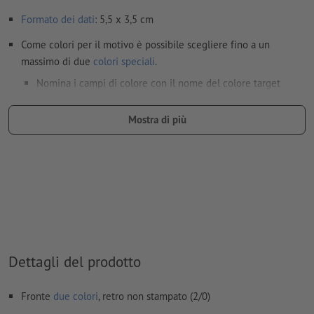
Formato dei dati
: 5,5 x 3,5 cm
Come colori per il motivo è possibile scegliere fino a un
massimo di due
colori speciali
.
Nomina i campi di colore con il nome del colore target
dell'area cromatica Pantone FORMULA GUIDE Solid Coated
(ad es. "Pantone 286 C").
Mostra di più
Non sono possibili né i colori metallizzati né neon.
il materiale di supporto per la stampa può essere fatto
trasparire con il
colore bianco
I file PDF pronti per la stampa devono contenere solo i
vettori; le immagini e i modelli in formato JPEG o TIFF non
sono ritenuti idonei
Dettagli del prodotto
Ulteriori informazioni e suggerimenti in merito ai
dati vettoriali
si trovano nel nostro Centro assistenza.
Fronte
due colori
, retro non stampato (2/0)
Non correggiamo
errori di ortografia e sintassi