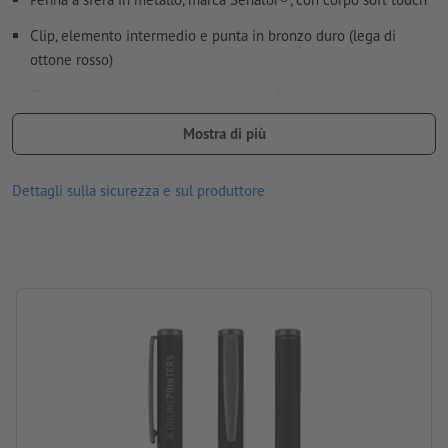
Clip, elemento intermedio e punta in bronzo duro (lega di
ottone rosso)
Ti ricordiamo che i colori mostrati o la finitura sullo schermo
possono differire dai colori reali del prodotto per via delle
Mostra di più
condizioni di illuminazione o delle impostazioni del monitor.
Materiale: metallo
Dettagli sulla sicurezza e sul produttore
dimensioni: 14 x ø 1,4 cm
Informazioni: “Made in Germany”
Mina: Senator® magic flow G2 (1,0 mm), con inchiostro blu
marca: senator®
Imballaggio: prodotto non confezionato singolarmente
lavorazione: incisione laser
posizione di incisione: a destra della clip