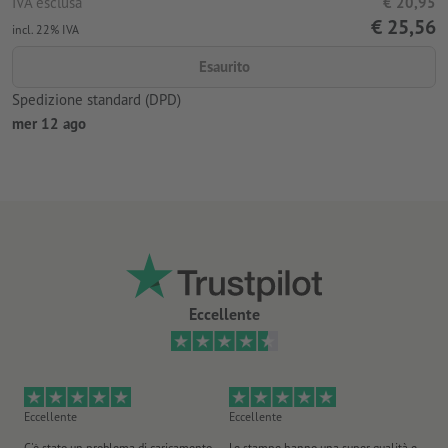
IVA esclusa
€ 20,95
€ 25,56
incl. 22% IVA
Esaurito
Spedizione standard (DPD)
mer 12 ago
Eccellente
Eccellente
Eccellente
Ec
C'è stato un problema di caricamento
Le stampe hanno una super qualità e
Ho 