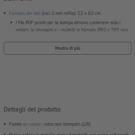
Formato dei dati
(incl. 0 mm refilo): 3,5 x 0,5 cm
I file PDF pronti per la stampa devono contenere solo i
vettori; le immagini e i modelli in formato JPEG o TIFF non
sono ritenuti idonei
Ulteriori informazioni e suggerimenti in merito ai
Mostra di più
dati vettoriali
si trovano nel nostro Centro assistenza.
per garantire una qualità ottimale, nei dati per la stampa gli
elementi devono essere creati come
grafiche vettoriali
Non correggiamo
errori di ortografia e sintassi
Come si creano correttamente i dati di stampa?
Dettagli del prodotto
Fronte
un colore
, retro non stampato (1/0)
Penna a sfera in metallo, marca Senator®, con corpo soft touch