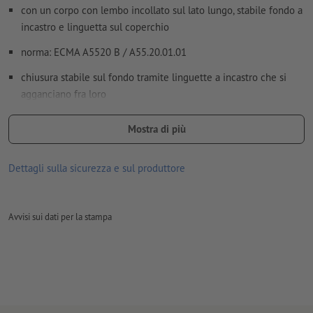
con un corpo con lembo incollato sul lato lungo, stabile fondo a
incastro e linguetta sul coperchio
norma: ECMA A5520 B / A55.20.01.01
chiusura stabile sul fondo tramite linguette a incastro che si
agganciano fra loro
la scatola pieghevole è particolarmente stabile grazie al fondo
Mostra di più
a incastro e quindi adatta come imballaggio di prodotti pesanti
facili da aprire e richiudere grazie alla linguetta sul coperchio
Dettagli sulla sicurezza e sul produttore
facili da riempire
facili da impilare e quindi ideali per il trasporto e le
Avvisi sui dati per la stampa
presentazioni
La linguetta sul coperchio include una linguetta a incastro e
due lembi antipolvere.
Per chiuderle basta ripiegare i due lembi antipolvere e inserire
poi la linguetta a incastro.