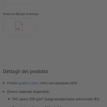
Non correggiamo
errori di ortografia e sintassi
Non controlliamo le
impostazioni di sovrastampa
Avvisi sui dati per la stampa
I
commenti
vengono cancellati e non stampati
I contenuti dei
campi
modulo
vengono stampati
Come si creano correttamente i dati di stampa?
Dettagli del prodotto
Fronte
quattro colori
, retro non stampato (4/0)
Diversi materiali disponibili:
PVC opaco 500 g/m² (lunga durata/classe antincendio B1)