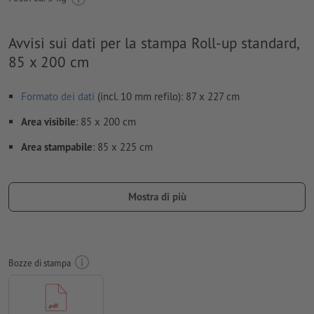
Avvisi sui dati per la stampa Roll-up standard,
85 x 200 cm
Formato dei dati
(incl. 10 mm refilo): 87 x 227 cm
Area visibile
: 85 x 200 cm
Area stampabile
: 85 x 225 cm
Risoluzione:
150 dpi
Mostra di più
Creare il documento con 10 mm di
refilo
sui lati e le
informazioni importanti ad almeno 10 mm di distanza dal
formato finale
caratteri
devono essere completamente incorporati o convertiti
Bozze di stampa
in curve
Modalità colori:
CMYK, FOGRA51 (PSO Coated v3)