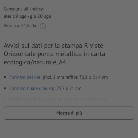
Consegna all' incirca:
mer 19 ago - gio 20 ago
Peso: ca.
24,95 kg
Avvisi sui dati per la stampa Riviste
Orizzontale punto metallico in carta
ecologica/naturale, A4
Formato dei dati
(incl. 2 mm refilo): 30,1 x 21,4 cm
Formato finale (chiuso)
: 29,7 x 21 cm
Nell’ambito della creazione dei dati per la stampa,
raccomandiamo di consultare le
caratteristiche particolari
delle
Mostra di più
riviste:
Disposizione delle pagine:
saremo noi ad occuparci dell’impostazione delle pagine