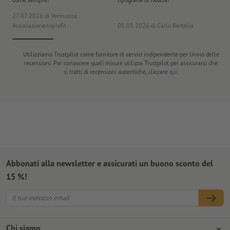
27.07.2026
di Vermusica
09
Associazionenoprofit
05.05.2026
di Carlo Bertella
DE
Utilizziamo Trustpilot come fornitore di servizi indipendente per linvio delle
recensioni. Per conoscere quali misure utilizza Trustpilot per assicurarsi che
si tratti di recensioni autentiche, cliccare
qui
.
Abbonati alla newsletter e assicurati un buono sconto del
15 %!
Chi siamo