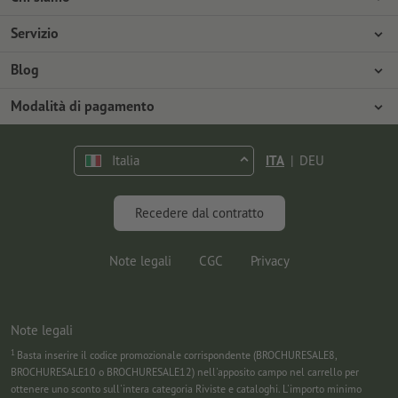
Azienda
Servizio
Stampa
Modalità di pagamento
Blog
Offerte di lavoro
Spedizione
Tutorial Photoshop
Modalità di pagamento
Tutela ambientale
Contestazioni
Tutorial InDesign
Pagamento anticipato
Contatti
Italia
ITA
|
DEU
Programma Premium
Marketing & Insights
FAQ
Font gratuiti
Recedere dal contratto
Note legali
CGC
Privacy
Note legali
1
Basta inserire il codice promozionale corrispondente (BROCHURESALE8,
BROCHURESALE10 o BROCHURESALE12) nell'apposito campo nel carrello per
ottenere uno sconto sull'intera categoria Riviste e cataloghi. L'importo minimo