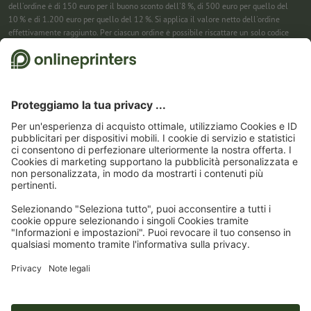
dell'ordine è di 150 euro per il buono sconto dell'8 %, di 500 euro per quello del
10 % e di 1.200 euro per quello del 12 %. Si applica il valore netto dell'ordine
effettivamente raggiunto. Per ciascun ordine è possibile riscattare un solo codice
sconto. Utilizzabile più volte. Pagamento in contanti non previsto. Non cumulabile
con ulteriori iniziative promozionali. La promozione è valida fino al 31/08/2026
(incluso).
2
Riceverai prima un’e-mail da cui confermare la tua iscrizione alla newsletter con
un semplice clic. Solo allora ti invieremo il codice sconto e la prossima newsletter.
Puoi naturalmente annullare la registrazione in qualsiasi momento. Utilizzabile
una sola volta. Non è richiesto un valore minimo dell’ordine. Importo massimo dello
sconto: 150 € sul valore dell'ordine (al netto). Pagamento in contanti non previsto.
L’offerta non può essere cumulata con altre promozioni o codici sconto.
Il buono è
valido per sei settimane dalla ricezione.
3
Basta inserire il codice sconto nell’apposito campo nel carrello per risparmiare sui
calendari. Utilizzabile più volte. Pagamento in contanti non previsto. Non
cumulabile con ulteriori iniziative promozionali. Valido fino al 31/08/2026
compreso
4
Basta inserire il codice sconto nell’apposito campo nel carrello per risparmiare sui
calendari. Utilizzabile più volte. Pagamento in contanti non previsto. Non
cumulabile con ulteriori iniziative promozionali. Valido fino al 31/08/2026
compreso.