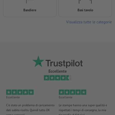
Bandiere
Basi tavolo
Visualizza tutte le categorie
Eccellente
Eccellente
Eccellente
Ec
C'è stato un problema di caricamento
Le stampe hanno una super qualità e
Ho 
dati subito risolto. Quindi tutto OK
rispettati i tempi di consegna, la mia
il
come sempre!
tipografia di fiducia!
st