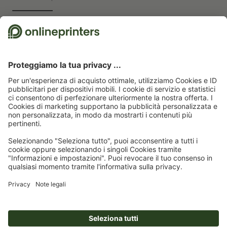
Utilizziamo Trustpilot come fornitore di servizi indipendente per linvio delle
recensioni. Per conoscere quali misure utilizza Trustpilot per assicurarsi che
si tratti di recensioni autentiche, cliccare
qui
.
Pagina iniziale
Adesivi
Pellicole adesive grandi
Pellicole adesive grandi, A1
Abbonati alla newsletter e assicurati un buono sconto del
15 %!
Chi siamo
Azienda
Servizio