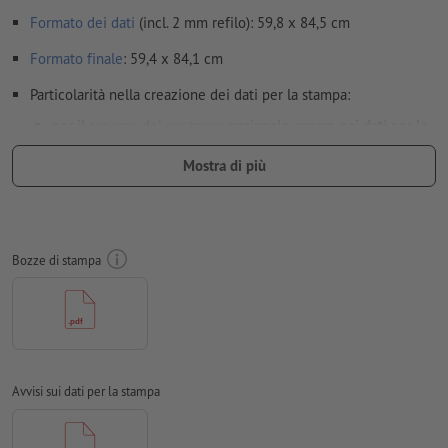
Formato dei dati
(incl. 2 mm refilo): 59,8 x 84,5 cm
Formato
finale
: 59,4 x 84,1 cm
Particolarità nella creazione dei dati per la stampa:
per il
sagome del contorno
opzionale, creare nei dati per la
stampa una sagoma del contorno supplementare
Mostra di più
Per motivi tecnici di produzione non è possibile creare
un’ulteriore sagoma del contorno all’interno di una forma
già esistente.
Bozze di stampa
Selezionando adesivi e/o pellicole trasparenti ricordare:
più chiaro è il colore di stampa, più trasparente apparirà
la pellicola
la stampa non viene capovolta (parte adesiva sul retro
del motivo)
Avvisi sui dati per la stampa
se il motivo deve essere incollato su una superficie in
vetro per essere visto dall'esterno, i dati devono essere