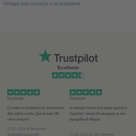
Dettagli sulla sicurezza e sul produttore
per ogni ordine di stampa è possibile caricare un solo motivo
Come si creano correttamente i dati di stampa?
consegna: arrotolata
Eccellente
Eccellente
Eccellente
Ec
C'è stato un problema di caricamento
Le stampe hanno una super qualità e
Ho 
dati subito risolto. Quindi tutto OK
rispettati i tempi di consegna, la mia
il
come sempre!
tipografia di fiducia!
st
27.07.2026
di Vermusica
09
Associazionenoprofit
05.05.2026
di Carlo Bertella
DE