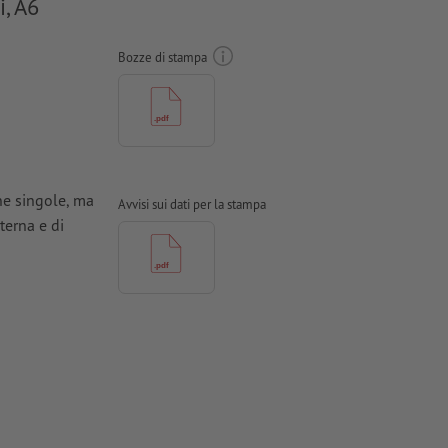
i, A6
Bozze di stampa
ne singole, ma
Avvisi sui dati per la stampa
terna e di
odotto
a stampa