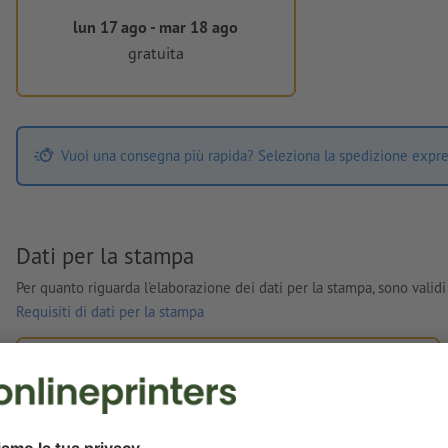
lun 17 ago - mar 18 ago
gratuita
Vuoi una consegna più rapida? Seleziona la spedizione expre
Dati per la stampa
Per quanto riguarda l'elaborazione dei dati per la stampa, sono validi 
Requisiti di dati per la stampa