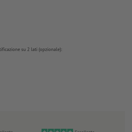
ioni
ti in curve
tinate,
e
ficazione su 2 lati (opzionale):