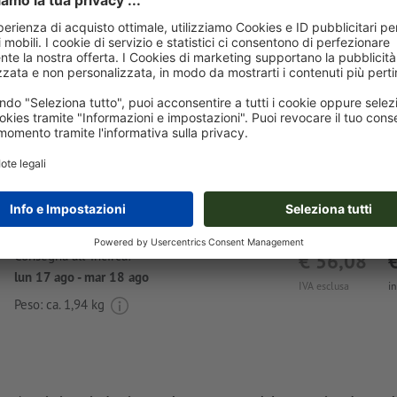
Dati per la stampa personali
È possibile caricare i dati per la stampa prima o dopo
l'acquisto.
Carica adesso
Consegna all' incirca:
€ 56,08
lun 17 ago - mar 18 ago
IVA esclusa
i
Peso: ca.
1,94 kg