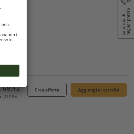
miglior prezzo
Garanzia di
€ 68,42
Crea offerta
Aggiungi al carrello
ncl. 22% IVA