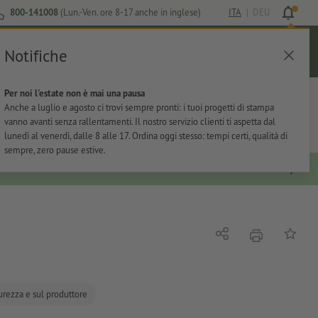
800-141008
(Lun.-Ven. ore 8-17 anche in inglese)
ITA
|
DEU
Notifiche
Login
Aiuto
Lista preferiti
Carrello
Per noi l'estate non è mai una pausa
ti
Per l'ufficio
Adesivi
Articoli promozionali
Anche a luglio e agosto ci trovi sempre pronti: i tuoi progetti di stampa
vanno avanti senza rallentamenti. Il nostro servizio clienti ti aspetta dal
lunedì al venerdì, dalle 8 alle 17. Ordina oggi stesso: tempi certi, qualità di
sempre, zero pause estive.
stampare
Condividi
alla list
curezza e sul produttore