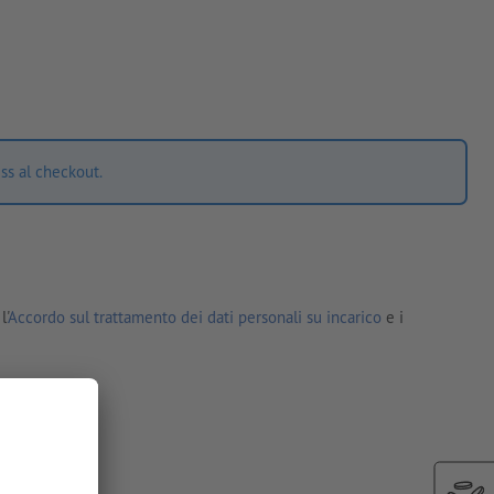
ss al checkout.
l'
Accordo sul trattamento dei dati personali su incarico
e i