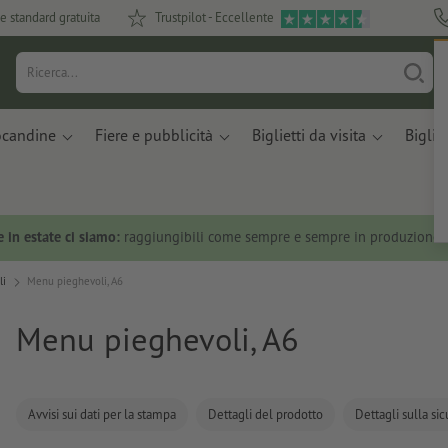
e standard gratuita
Trustpilot - Eccellente
ocandine
Fiere e pubblicità
Biglietti da visita
Bigliet
 in estate ci siamo:
raggiungibili come sempre e sempre in produzione.
li
Menu pieghevoli, A6
Menu pieghevoli, A6
Avvisi sui dati per la stampa
Dettagli del prodotto
Dettagli sulla si