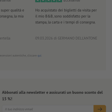
ellente
Eccellente
super qualità e
Ho acquistato dei biglietti da visita per
Otti
consegna, la mia
il mio B&B, sono soddisfatto per la
servi
stampa, la carta e i tempi di consegna.
prof
ertella
09.03.2026
di GERMANO DELL'ANTONE
18.0
 recensioni autentiche, cliccare
qui
.
Abbonati alla newsletter e assicurati un buono sconto del
15 %!