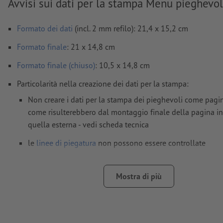
Avvisi sui dati per la stampa Menu pieghevol
Formato dei dati
(incl. 2 mm refilo): 21,4 x 15,2 cm
Formato
finale
: 21 x 14,8 cm
Formato finale (chiuso)
: 10,5 x 14,8 cm
Particolarità nella creazione dei dati per la stampa:
Non creare i dati per la stampa dei pieghevoli come pagi
come risulterebbero dal montaggio finale della pagina in
quella esterna - vedi scheda tecnica
le
linee di piegatura
non possono essere controllate
non è sempre possibile prestare attenzione alla
direzione
Mostra di più
per evitare che il motivo appaia sul lato superiore del pr
stampato, tenere conto del
senso di lettura
nei dati per l
Risoluzione:
300 dpi