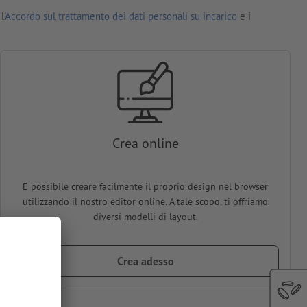
l'
Accordo sul trattamento dei dati personali su incarico
e i
Crea online
È possibile creare facilmente il proprio design nel browser
utilizzando il nostro editor online. A tale scopo, ti offriamo
diversi modelli di layout.
Crea adesso