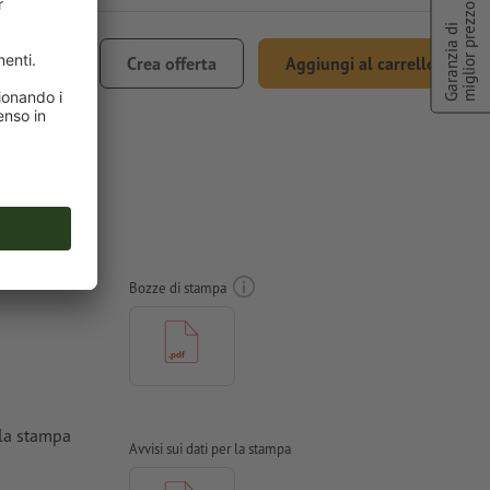
miglior prezzo
Garanzia di
€ 53,79
Crea offerta
Aggiungi al carrello
ncl. 22% IVA
so
Bozze di stampa
 la stampa
Avvisi sui dati per la stampa