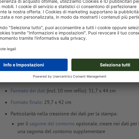
Consegna all' incirca:
€ 44,09
lun 17 ago - mar 18 ago
IVA esclusa
i
Peso: ca.
124,42 g
Avvisi sui dati per la stampa Lastre in espan
morbido, A3
Formato dei dati
(incl. 10 mm refilo): 31,7 x 44 cm
Formato
finale
: 29,7 x 42 cm
Particolarità nella creazione dei dati per la stampa:
per il
sagome del contorno
opzionale, creare nei dati per
una sagoma del contorno supplementare