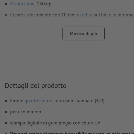
Risoluzione:
150 dpi
Creare il documento con 10 mm di
refilo
sui lati e le informa
importanti ad almeno 4 mm di distanza dal formato finale
caratteri
devono essere completamente incorporati o converti
Mostra di più
Modalità colori:
CMYK, FOGRA51 (PSO Coated v3) per carte p
Non correggiamo
errori di ortografia e sintassi
Non controlliamo le
impostazioni di sovrastampa
I
commenti
vengono cancellati e non stampati
Dettagli del prodotto
I contenuti dei
campi
modulo
vengono stampati
Fronte
quattro colori
, retro non stampato (4/0)
Come si creano correttamente i dati di stampa?
per uso interno
stampa digitale di gran pregio con colori UV
Per ogni ordine di stampa è possibile caricare un solo motiv