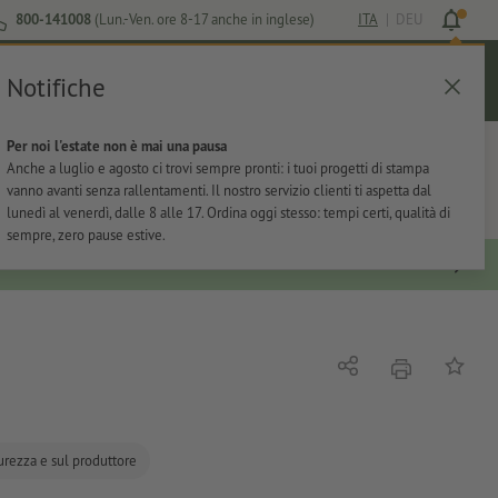
800-141008
(Lun.-Ven. ore 8-17 anche in inglese)
ITA
|
DEU
Notifiche
Login
Aiuto
Lista preferiti
Carrello
Per noi l'estate non è mai una pausa
ti
Per l'ufficio
Adesivi
Articoli promozionali
Anche a luglio e agosto ci trovi sempre pronti: i tuoi progetti di stampa
vanno avanti senza rallentamenti. Il nostro servizio clienti ti aspetta dal
lunedì al venerdì, dalle 8 alle 17. Ordina oggi stesso: tempi certi, qualità di
sempre, zero pause estive.
stampare
Condividi
alla list
curezza e sul produttore