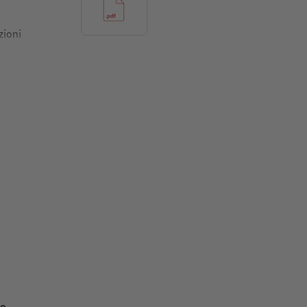
zioni
ti in curve
atinate
o.