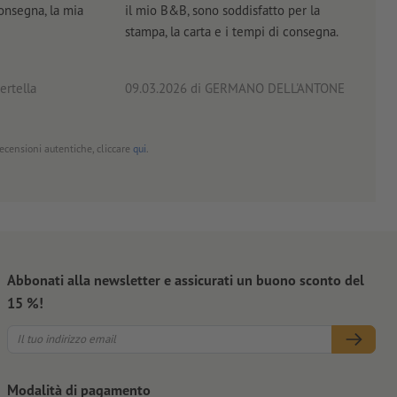
consegna, la mia
il mio B&B, sono soddisfatto per la
servi
stampa, la carta e i tempi di consegna.
prof
ertella
09.03.2026
di GERMANO DELL'ANTONE
18.0
 recensioni autentiche, cliccare
qui
.
Abbonati alla newsletter e assicurati un buono sconto del
15 %!
Modalità di pagamento