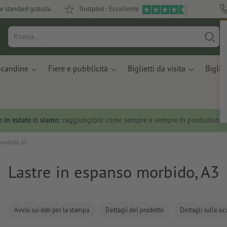
e standard gratuita
Trustpilot - Eccellente
ocandine
Fiere e pubblicità
Biglietti da visita
Bigliet
 in estate ci siamo:
raggiungibili come sempre e sempre in produzione.
morbido, A3
Lastre in espanso morbido, A3
Avvisi sui dati per la stampa
Dettagli del prodotto
Dettagli sulla si