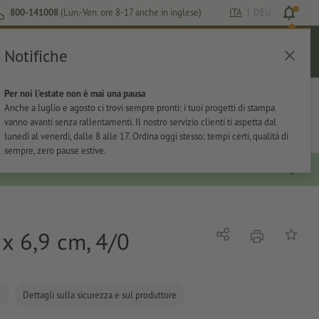
800-141008
(Lun.-Ven. ore 8-17 anche in inglese)
ITA
|
DEU
Notifiche
Login
Aiuto
Lista preferiti
Carrello
Per noi l'estate non è mai una pausa
ti
Per l'ufficio
Adesivi
Articoli promozionali
Anche a luglio e agosto ci trovi sempre pronti: i tuoi progetti di stampa
vanno avanti senza rallentamenti. Il nostro servizio clienti ti aspetta dal
lunedì al venerdì, dalle 8 alle 17. Ordina oggi stesso: tempi certi, qualità di
sempre, zero pause estive.
6 x 6,9 cm, 4/0
stampare
Condividi
alla list
Dettagli sulla sicurezza e sul produttore