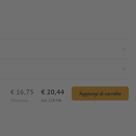
€ 16,75
€ 20,44
Aggiungi al carrello
IVA esclusa
incl. 22% IVA