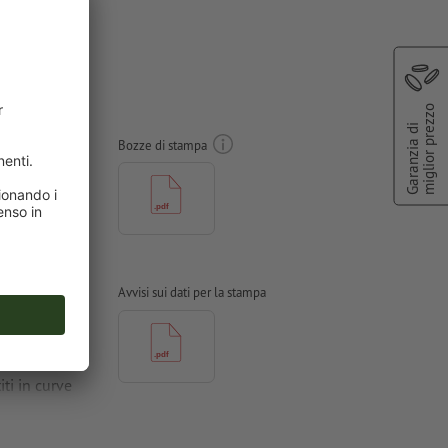
, Pollice
miglior prezzo
Garanzia di
Bozze di stampa
Avvisi sui dati per la stampa
ioni
ti in curve
 per carte