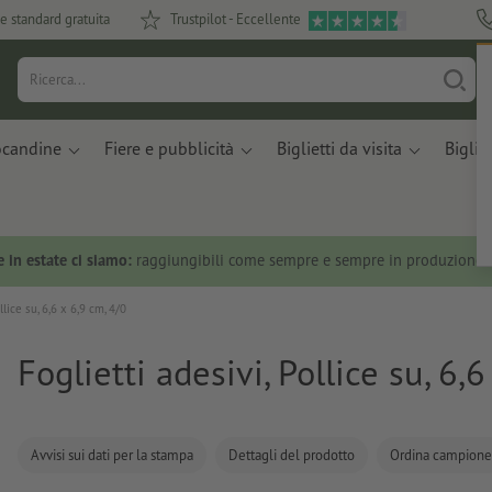
e standard gratuita
Trustpilot - Eccellente
ocandine
Fiere e pubblicità
Biglietti da visita
Bigliet
 in estate ci siamo:
raggiungibili come sempre e sempre in produzione.
llice su, 6,6 x 6,9 cm, 4/0
Foglietti adesivi, Pollice su, 6,
Avvisi sui dati per la stampa
Dettagli del prodotto
Ordina campione