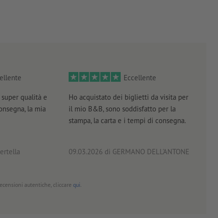
ellente
Eccellente
super qualità e
Ho acquistato dei biglietti da visita per
Otti
consegna, la mia
il mio B&B, sono soddisfatto per la
servi
stampa, la carta e i tempi di consegna.
prof
ertella
09.03.2026
di GERMANO DELL'ANTONE
18.0
 recensioni autentiche, cliccare
qui
.