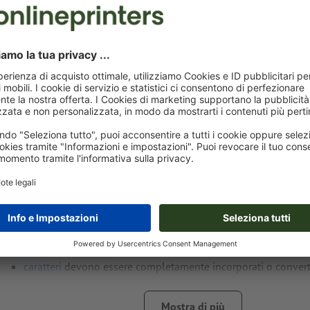
Avvisi sui dati per la stampa Foglietti adesivi
su, 6,6 x 6,9 cm, 4/0
Formato dei dati
: 7,2 x 7,6 cm
Riempimento:
3 mm
Formato
finale
: 6,6 x 6,9 cm
Risoluzione:
300 dpi
Creare il documento con 0 mm di
refilo
sui lati e le informaz
importanti ad almeno 4 mm di distanza dal formato finale
caratteri
devono essere completamente incorporati o converti
Modalità colori:
CMYK, FOGRA52 (PSO Uncoated v3 FOGRA52)
Mostra di più
non patinate