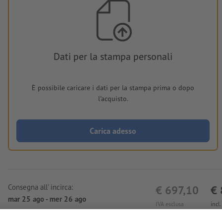
Dati per la stampa personali
È possibile caricare i dati per la stampa prima o dopo
l'acquisto.
Carica adesso
Consegna all' incirca:
€ 697,10
€ 
mar 25 ago - mer 26 ago
IVA esclusa
incl
Peso: ca.
720 g