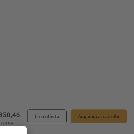
850,46
Crea offerta
Aggiungi al carrello
. 22% IVA