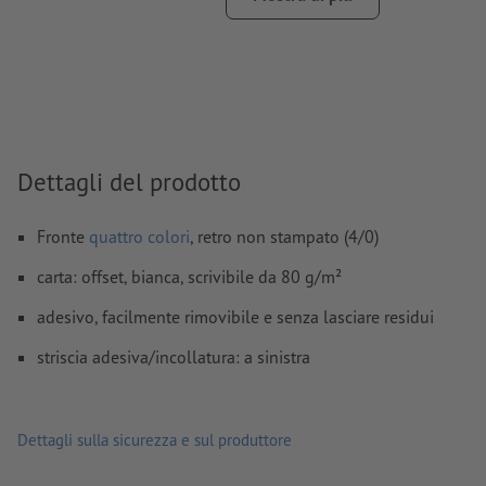
Non correggiamo
errori di ortografia e sintassi
Non controlliamo le
impostazioni di sovrastampa
I
commenti
vengono cancellati e non stampati
I contenuti dei
campi
modulo
vengono stampati
Dettagli del prodotto
Come si creano correttamente i dati di stampa?
Fronte
quattro colori
, retro non stampato (4/0)
carta: offset, bianca, scrivibile da 80 g/m²
adesivo, facilmente rimovibile e senza lasciare residui
striscia adesiva/incollatura: a sinistra
Dettagli sulla sicurezza e sul produttore