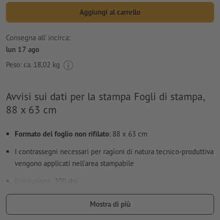
Aggiungi al carrello
Consegna all' incirca:
lun 17 ago
Peso: ca.
18,02 kg
Avvisi sui dati per la stampa Fogli di stampa,
88 x 63 cm
Formato del foglio non rifilato
: 88 x 63 cm
I contrassegni necessari per ragioni di natura tecnico-produttiva
vengono applicati nell'area stampabile
Risoluzione:
300 dpi
caratteri
devono essere completamente incorporati o convertiti
Mostra di più
in curve