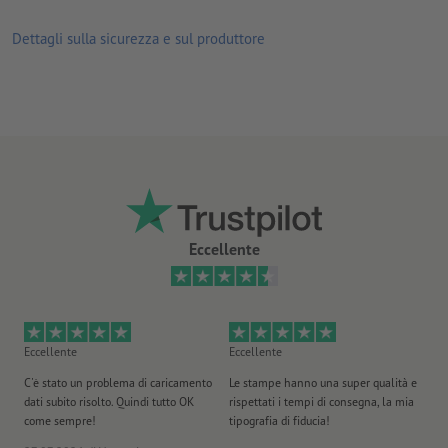
Dettagli sulla sicurezza e sul produttore
Eccellente
Eccellente
Eccellente
Ec
C'è stato un problema di caricamento
Le stampe hanno una super qualità e
Ho 
dati subito risolto. Quindi tutto OK
rispettati i tempi di consegna, la mia
il
come sempre!
tipografia di fiducia!
st