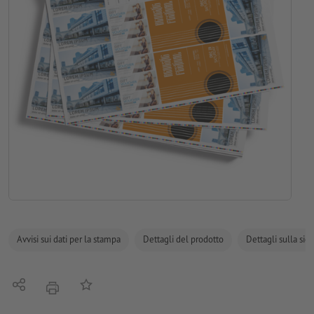
Avvisi sui dati per la stampa
Dettagli del prodotto
Dettagli sulla sic
Condividi
alla lista preferiti
stampare