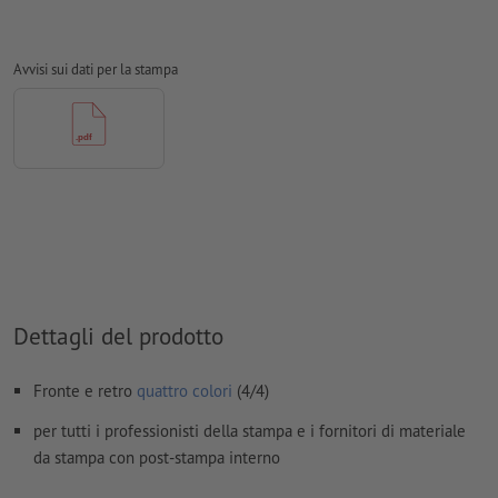
Modalità colori:
CMYK, FOGRA51 (PSO Coated v3) per carte
patinate, FOGRA52 (PSO Uncoated v3 FOGRA52) per carte non
Avvisi sui dati per la stampa
patinate
Non correggiamo
errori di ortografia e sintassi
Non controlliamo le
impostazioni di sovrastampa
I
commenti
vengono cancellati e non stampati
I contenuti dei
campi
modulo
vengono stampati
Come si creano correttamente i dati di stampa?
Dettagli del prodotto
Fronte e retro
quattro colori
(4/4)
per tutti i professionisti della stampa e i fornitori di materiale
da stampa con post-stampa interno