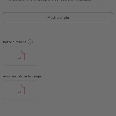
per evitare che il motivo appaia sul lato superiore del
prodotto stampato, tenere conto del
senso di lettura
nei dati
Mostra di più
per la stampa
non è sempre possibile prestare attenzione alla
direzione
Risoluzione:
300 dpi
Bozze di stampa
Creare il documento con 2 mm di
refilo
sui lati e le
informazioni importanti ad almeno 4 mm di distanza dal
formato finale
caratteri
devono essere completamente incorporati o convertiti
in curve
Avvisi sui dati per la stampa
Modalità colori:
CMYK, FOGRA51 (PSO Coated v3) per carte
patinate, FOGRA52 (PSO Uncoated v3 FOGRA52) per carte non
patinate
Non correggiamo
errori di ortografia e sintassi
Non controlliamo le
impostazioni di sovrastampa