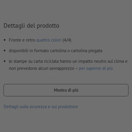
I
commenti
vengono cancellati e non stampati
I contenuti dei
campi
modulo
vengono stampati
Dettagli del prodotto
Come si creano correttamente i dati di stampa?
Fronte e retro
quattro colori
(4/4)
disponibili in formato cartolina o cartolina piegata
le stampe su carta riciclata hanno un impatto neutro sul clima e
non prevedono alcun sovrapprezzo –
per saperne di più
per la carta patinata 300 g/m² é possibile la piegatura, non é
però disponibile la finitura supplementare
Mostra di più
consegna se non è disponibile alcuna opzione di selezione: in
piano (cordonatura, ma senza piegatura)
Dettagli sulla sicurezza e sul produttore