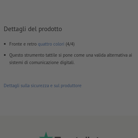
I
commenti
vengono cancellati e non stampati
I contenuti dei
campi
modulo
vengono stampati
Dettagli del prodotto
Come si creano correttamente i dati di stampa?
Fronte e retro
quattro colori
(4/4)
Questo strumento tattile si pone come una valida alternativa ai
sistemi di comunicazione digitali.
Dettagli sulla sicurezza e sul produttore