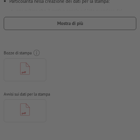
Particolarità nella creazione dei dati per la stampa:
per evitare che il motivo appaia sul lato superiore del
prodotto stampato, tenere conto del
senso di lettura
nei dati
Mostra di più
per la stampa
Risoluzione:
300 dpi
Creare il documento con 2 mm di
refilo
sui lati e le
Bozze di stampa
informazioni importanti ad almeno 4 mm di distanza dal
formato finale
caratteri
devono essere completamente incorporati o convertiti
in curve
Modalità colori:
CMYK, FOGRA51 (PSO Coated v3) per carte
Avvisi sui dati per la stampa
patinate, FOGRA52 (PSO Uncoated v3 FOGRA52) per carte non
patinate
Non correggiamo
errori di ortografia e sintassi
Non controlliamo le
impostazioni di sovrastampa