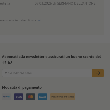
ertella
09.03.2026
di GERMANO DELL'ANTONE
18.0
 recensioni autentiche, cliccare
qui
.
Abbonati alla newsletter e assicurati un buono sconto del
15 %!
Modalità di pagamento
Pagamento anticipato