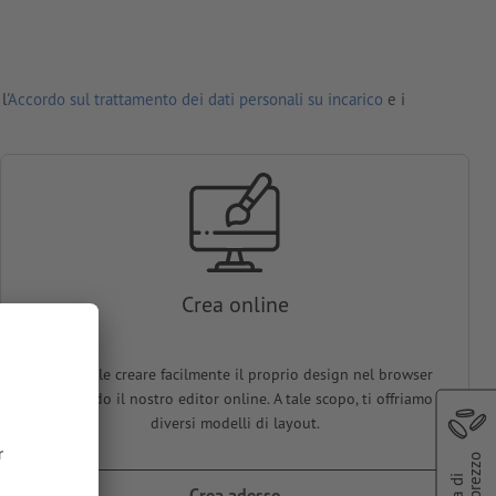
l'
Accordo sul trattamento dei dati personali su incarico
e i
Crea online
È possibile creare facilmente il proprio design nel browser
utilizzando il nostro editor online. A tale scopo, ti offriamo
diversi modelli di layout.
Crea adesso