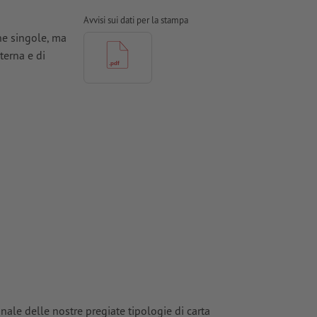
Avvisi sui dati per la stampa
ne singole, ma
terna e di
odotto
a stampa
ioni
ti in curve
tinate,
e
onale delle nostre pregiate tipologie di carta