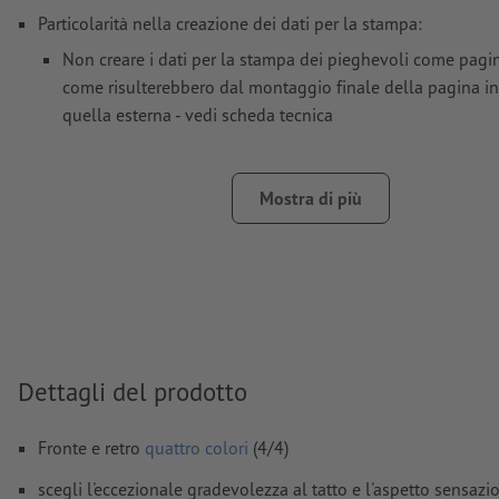
Particolarità nella creazione dei dati per la stampa:
Non creare i dati per la stampa dei pieghevoli come pagi
come risulterebbero dal montaggio finale della pagina in
quella esterna - vedi scheda tecnica
le
linee di piegatura
non possono essere controllate
non è sempre possibile prestare attenzione alla
direzione
Mostra di più
per evitare che il motivo appaia sul lato superiore del pr
stampato, tenere conto del
senso di lettura
nei dati per l
Risoluzione:
300 dpi
Creare il documento con 2 mm di
refilo
sui lati e le informaz
importanti ad almeno 4 mm di distanza dal formato finale
Dettagli del prodotto
caratteri
devono essere completamente incorporati o converti
Fronte e retro
quattro colori
(4/4)
Modalità colori:
CMYK, FOGRA51 (PSO Coated v3) per carte pa
FOGRA52 (PSO Uncoated v3 FOGRA52) per carte non patinat
scegli l'eccezionale gradevolezza al tatto e l'aspetto sensazi