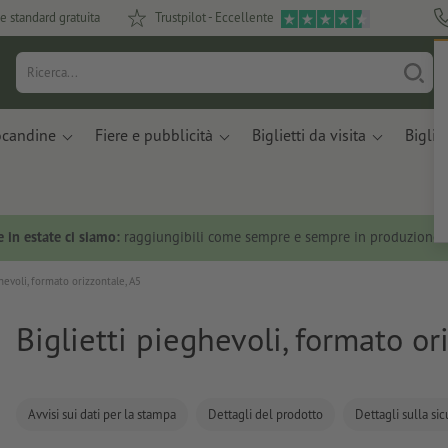
e standard gratuita
Trustpilot - Eccellente
ocandine
Fiere e pubblicità
Biglietti da visita
Bigliet
 in estate ci siamo:
raggiungibili come sempre e sempre in produzione.
hevoli, formato orizzontale, A5
Biglietti pieghevoli, formato or
Avvisi sui dati per la stampa
Dettagli del prodotto
Dettagli sulla si