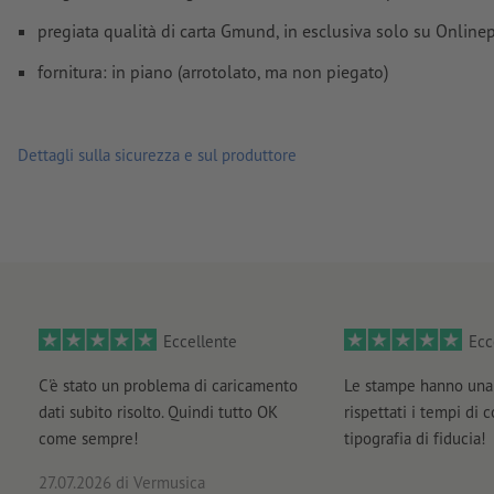
Non correggiamo
errori di ortografia e sintassi
pregiata qualità di carta Gmund, in esclusiva solo su Onlinep
Non controlliamo le
impostazioni di sovrastampa
fornitura: in piano (arrotolato, ma non piegato)
I
commenti
vengono cancellati e non stampati
I contenuti dei
campi
modulo
vengono stampati
Dettagli sulla sicurezza e sul produttore
Come si creano correttamente i dati di stampa?
Eccellente
Ecc
C'è stato un problema di caricamento
Le stampe hanno una 
dati subito risolto. Quindi tutto OK
rispettati i tempi di 
come sempre!
tipografia di fiducia!
27.07.2026
di Vermusica