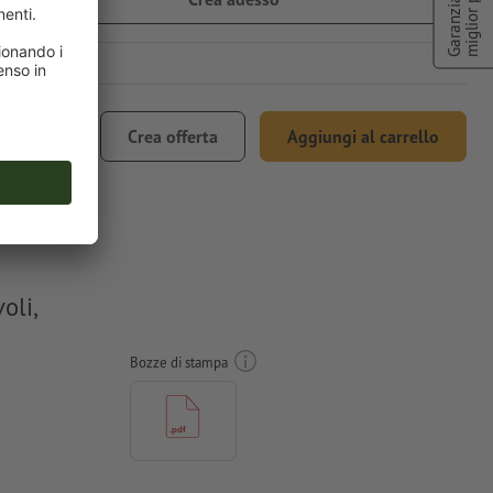
miglior prezzo
Garanzia di
136,21
Crea offerta
Aggiungi al carrello
. 22% IVA
oli,
Bozze di stampa