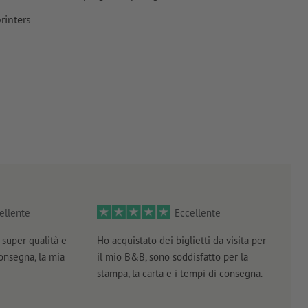
rinters
ellente
Eccellente
super qualità e
Ho acquistato dei biglietti da visita per
Otti
consegna, la mia
il mio B&B, sono soddisfatto per la
servi
stampa, la carta e i tempi di consegna.
prof