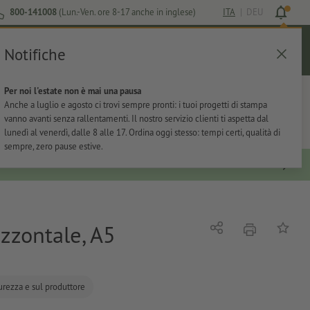
800-141008
(Lun.-Ven. ore 8-17 anche in inglese)
ITA
|
DEU
Notifiche
Login
Aiuto
Lista preferiti
Carrello
Per noi l'estate non è mai una pausa
ti
Per l'ufficio
Adesivi
Articoli promozionali
Anche a luglio e agosto ci trovi sempre pronti: i tuoi progetti di stampa
vanno avanti senza rallentamenti. Il nostro servizio clienti ti aspetta dal
lunedì al venerdì, dalle 8 alle 17. Ordina oggi stesso: tempi certi, qualità di
sempre, zero pause estive.
izzontale, A5
stampare
Condividi
alla list
curezza e sul produttore