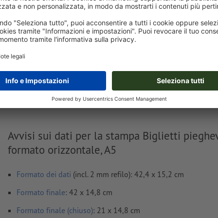
Consegna all' incirca:
€ 111,65
€ 
lun 17 ago
IVA esclusa
incl
Peso: ca.
149,2 g
Avvisi sui dati per la stampa Biglietti pieghev
formato orizzontale, A5
Formato dei dati
(incl. 2 mm refilo): 42,4 x 15,2 cm
Formato
finale
: 42 x 14,8 cm
Formato finale (chiuso)
: 21 x 14,8 cm