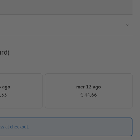
ard)
3 ago
mer 12 ago
,33
€ 44,66
ss al checkout.