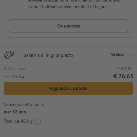
browser utilizzando il nostro editor online. A tale
scopo, ti offriamo diversi modelli di layout.
Crea adesso
Richiedere
Garanzia di miglior prezzo
IVA esclusa
€ 62,81
€ 76,63
incl. 22% IVA
Aggiungi al carrello
Consegna all' incirca:
mar 18 ago
Peso: ca.
46,6 g