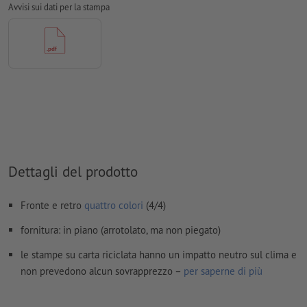
per la stampa
Avvisi sui dati per la stampa
Risoluzione:
300 dpi
Creare il documento con 2 mm di
refilo
sui lati e le
informazioni importanti ad almeno 4 mm di distanza dal
formato finale
caratteri
devono essere completamente incorporati o convertiti
in curve
Modalità colori:
CMYK, FOGRA51 (PSO Coated v3) per carte
Dettagli del prodotto
patinate, FOGRA52 (PSO Uncoated v3 FOGRA52) per carte non
patinate
Fronte e retro
quattro colori
(4/4)
Non correggiamo
errori di ortografia e sintassi
fornitura: in piano (arrotolato, ma non piegato)
Non controlliamo le
impostazioni di sovrastampa
le stampe su carta riciclata hanno un impatto neutro sul clima e
I
commenti
vengono cancellati e non stampati
non prevedono alcun sovrapprezzo –
per saperne di più
I contenuti dei
campi
modulo
vengono stampati