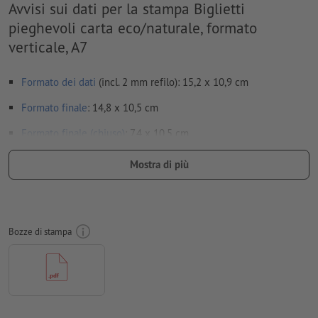
Avvisi sui dati per la stampa Biglietti
pieghevoli carta eco/naturale, formato
verticale, A7
Formato dei dati
(incl. 2 mm refilo): 15,2 x 10,9 cm
Formato
finale
: 14,8 x 10,5 cm
Formato finale (chiuso)
: 7,4 x 10,5 cm
Particolarità nella creazione dei dati per la stampa:
Mostra di più
Non creare i dati per la stampa dei pieghevoli come pagine
singole, ma come risulterebbero dal montaggio finale della
pagina interna e di quella esterna - vedi scheda tecnica
Bozze di stampa
le
linee di piegatura
non possono essere controllate
non è sempre possibile prestare attenzione alla
direzione
per evitare che il motivo appaia sul lato superiore del
prodotto stampato, tenere conto del
senso di lettura
nei dati