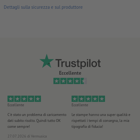
Dettagli sulla sicurezza e sul produttore
Come si creano correttamente i dati di stampa?
Eccellente
Eccellente
Eccellente
Ec
C'è stato un problema di caricamento
Le stampe hanno una super qualità e
Ho 
dati subito risolto. Quindi tutto OK
rispettati i tempi di consegna, la mia
il
come sempre!
tipografia di fiducia!
st
27.07.2026
di Vermusica
09