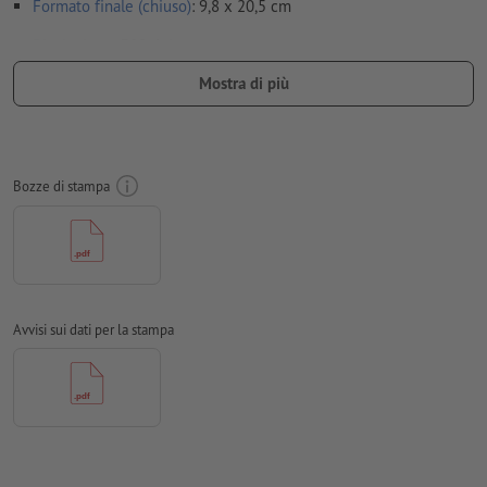
Formato finale (chiuso)
: 9,8 x 20,5 cm
Risoluzione:
300 dpi
Mostra di più
Creare il documento con mm di
refilo
sui lati e le informazioni
importanti ad almeno 4 mm di distanza dal formato finale
caratteri
devono essere completamente incorporati o convertiti
in curve
Bozze di stampa
Modalità colori:
CMYK, FOGRA51 (PSO Coated v3) per carte
patinate, FOGRA52 (PSO Uncoated v3 FOGRA52) per carte non
patinate
Non correggiamo
errori di ortografia e sintassi
Avvisi sui dati per la stampa
Non controlliamo le
impostazioni di sovrastampa
I
commenti
vengono cancellati e non stampati
I contenuti dei
campi
modulo
vengono stampati
Come si creano correttamente i dati di stampa?