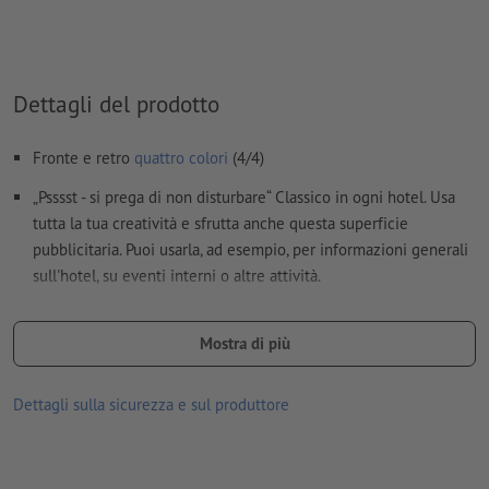
Dettagli del prodotto
Fronte e retro
quattro colori
(4/4)
„Psssst - si prega di non disturbare“ Classico in ogni hotel. Usa
tutta la tua creatività e sfrutta anche questa superficie
pubblicitaria. Puoi usarla, ad esempio, per informazioni generali
sull'hotel, su eventi interni o altre attività.
Ampia gamma di varianti di carta disponibili:
Mostra di più
le stampe su carta riciclata hanno un impatto neutro sul clima e
non prevedono alcun sovrapprezzo –
per saperne di più
Dettagli sulla sicurezza e sul produttore
La fornitura avviene fustellata.