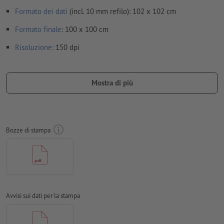
Formato dei dati
(incl. 10 mm refilo): 102 x 102 cm
Formato
finale
: 100 x 100 cm
Risoluzione:
150 dpi
Creare il documento con 10 mm di
refilo
sui lati e le
informazioni importanti ad almeno 4 mm di distanza dal
Mostra di più
formato finale
caratteri
devono essere completamente incorporati o convertiti
in curve
Bozze di stampa
Modalità colori:
CMYK, FOGRA51 (PSO Coated v3) per carte
patinate
Non correggiamo
errori di ortografia e sintassi
Non controlliamo le
impostazioni di sovrastampa
Avvisi sui dati per la stampa
I
commenti
vengono cancellati e non stampati
I contenuti dei
campi
modulo
vengono stampati