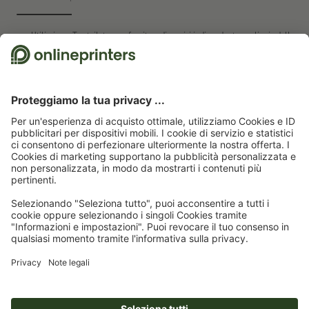
Utilizziamo Trustpilot come fornitore di servizi indipendente per linvio delle
recensioni. Per conoscere quali misure utilizza Trustpilot per assicurarsi che
si tratti di recensioni autentiche, cliccare
qui
.
Pagina iniziale
Pannelli/Cartelli
Lastre in vetro acrilico
Lastre in vetro acrilico,
100 x 100 cm
Abbonati alla newsletter e assicurati un buono sconto del
15 %!
Chi siamo
Azienda
Servizio