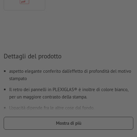
Come si creano correttamente i dati di stampa?
Dettagli del prodotto
aspetto elegante conferito dall'effetto di profondità del motivo
stampato
Il retro dei pannelli in PLEXIGLAS® è inoltre di colore bianco,
per un maggiore contrasto della stampa.
L'opacità dipende fra le altre cose dal fondo.
prezzi equi grazie al calcolo preciso al centimetro
Mostra di più
stampa digitale di gran pregio con colori UV