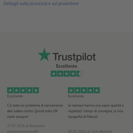
Dettagli sulla sicurezza e sul produttore
per uso interno ed esterno
Per ogni ordine di stampa è possibile caricare un solo motivo.
Eccellente
Eccellente
Eccellente
Ec
C'è stato un problema di caricamento
Le stampe hanno una super qualità e
Ho 
dati subito risolto. Quindi tutto OK
rispettati i tempi di consegna, la mia
il
come sempre!
tipografia di fiducia!
st
27.07.2026
di Vermusica
09
Associazionenoprofit
05.05.2026
di Carlo Bertella
DE