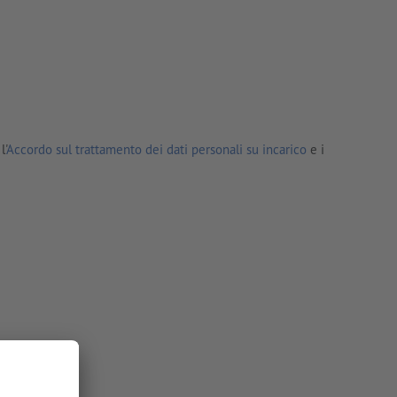
l'
Accordo sul trattamento dei dati personali su incarico
e i