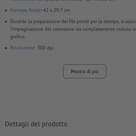
Formato
finale
: 42 x 29,7 cm
Durante la preparazione dei file pronti per la stampa, si assi
l’impaginazione del calendario sia completamente inclusa n
grafico.
Risoluzione:
300 dpi
Creare il documento con 2 mm di
refilo
sui lati e le informaz
importanti ad almeno 4 mm di distanza dal formato finale
Mostra di più
caratteri
devono essere completamente incorporati o converti
Modalità colori:
CMYK, FOGRA51 (PSO Coated v3) per carte pa
FOGRA52 (PSO Uncoated v3 FOGRA52) per carte non patinat
Non correggiamo
errori di ortografia e sintassi
Non controlliamo le
impostazioni di sovrastampa
Dettagli del prodotto
I
commenti
vengono cancellati e non stampati