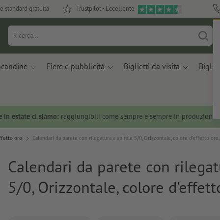
e standard gratuita
Trustpilot - Eccellente
ocandine
Fiere e pubblicità
Biglietti da visita
Bigliet
 in estate ci siamo:
raggiungibili come sempre e sempre in produzione.
ffetto oro
Calendari da parete con rilegatura a spirale 5/0, Orizzontale, colore d'effetto oro,
Calendari da parete con rilegat
5/0, Orizzontale, colore d'effett