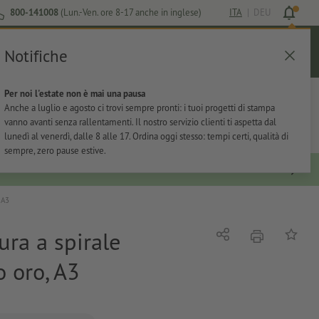
800-141008
(Lun.-Ven. ore 8-17 anche in inglese)
ITA
|
DEU
Notifiche
Login
Aiuto
Lista preferiti
Carrello
Per noi l'estate non è mai una pausa
ti
Per l'ufficio
Adesivi
Articoli promozionali
Anche a luglio e agosto ci trovi sempre pronti: i tuoi progetti di stampa
vanno avanti senza rallentamenti. Il nostro servizio clienti ti aspetta dal
lunedì al venerdì, dalle 8 alle 17. Ordina oggi stesso: tempi certi, qualità di
sempre, zero pause estive.
 A3
ura a spirale
stampare
Condividi
alla list
o oro, A3