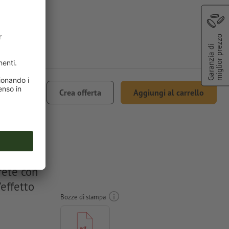
miglior prezzo
Garanzia di
503,98
Crea offerta
Aggiungi al carrello
. 22% IVA
rete con
'effetto
Bozze di stampa