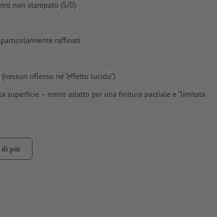
retro non stampato (5/0)
stampa a 5
) più un
 particolarmente raffinati
 (nessun riflesso né “effetto lucido”)
gli oggetti
la superficie – meno adatto per una finitura parziale e “limitata
 Copertura.
ntenga il
ne e il trasporto, il calendario viene consegnato con la pagina
zione “oro” e
di più
basso senza problemi
ra
i formati JPEG
o senza gancio per calendario (incl. passo di perforazione)
are il 15 %