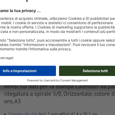
Carica adesso
Consegna all' incirca:
€ 413,10
€ 
IVA esclusa
incl
Peso: ca.
2,98 kg
Avvisi sui dati per la stampa Calendari da pa
rilegatura a spirale 5/0, Orizzontale, colore d
oro, A3
Formato dei dati
(incl. 2 mm refilo): 42,4 x 30,1 cm