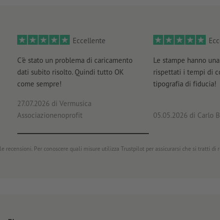
Come si creano correttamente i dati di stampa?
Eccellente
Ecc
C'è stato un problema di caricamento
Le stampe hanno una 
dati subito risolto. Quindi tutto OK
rispettati i tempi di 
come sempre!
tipografia di fiducia!
27.07.2026
di Vermusica
Associazionenoprofit
05.05.2026
di Carlo B
e recensioni. Per conoscere quali misure utilizza Trustpilot per assicurarsi che si tratti di