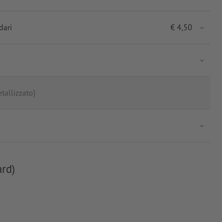
dari
€
4,50
etallizzato)
ard)