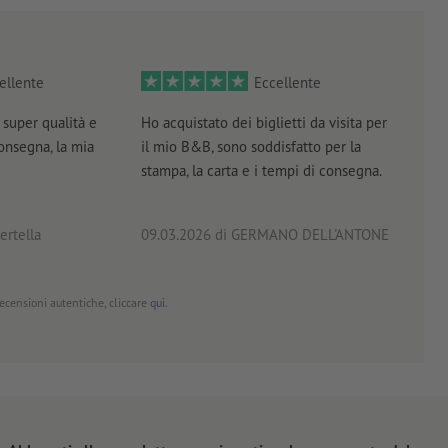
ellente
Eccellente
super qualità e
Ho acquistato dei biglietti da visita per
Otti
consegna, la mia
il mio B&B, sono soddisfatto per la
servi
stampa, la carta e i tempi di consegna.
prof
ertella
09.03.2026
di GERMANO DELL'ANTONE
18.0
 recensioni autentiche, cliccare
qui
.