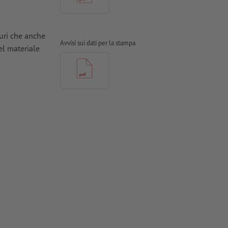
curi che anche
Avvisi sui dati per la stampa
el materiale
ioni
ti in curve
tinate,
e