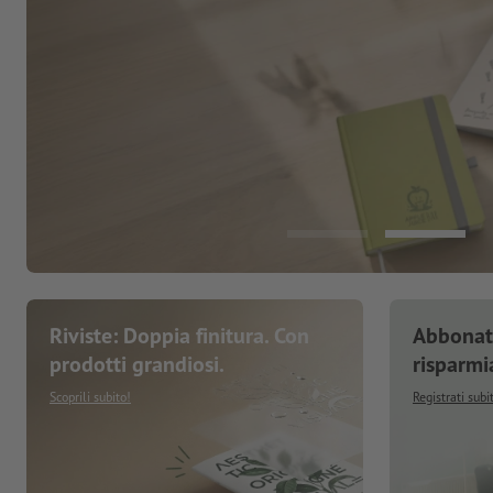
Riviste: Doppia finitura. Con
Abbonati
prodotti grandiosi.
risparmi
Scoprili subito!
Registrati subi