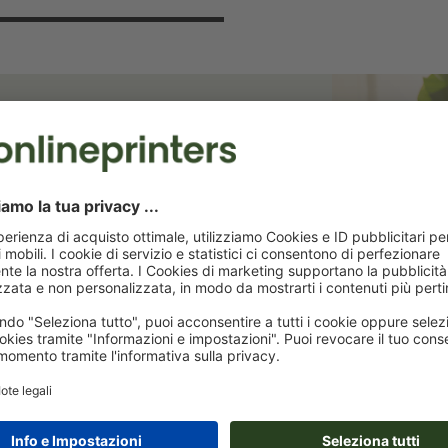
 risparmia il 15%!
terremo aggiornati sulle promozioni
ta dello sconto di benvenuto!