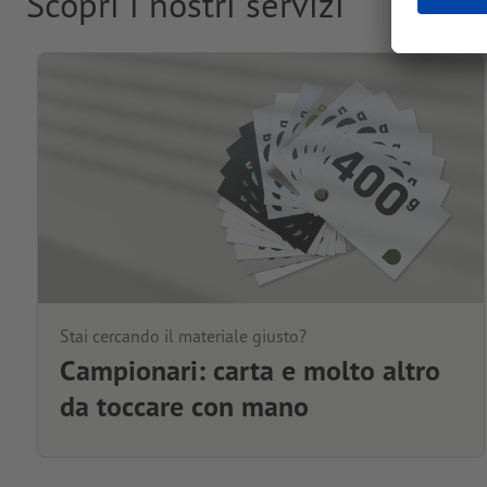
Scopri i nostri servizi
Stai cercando il materiale giusto?
Campionari: carta e molto altro
da toccare con mano