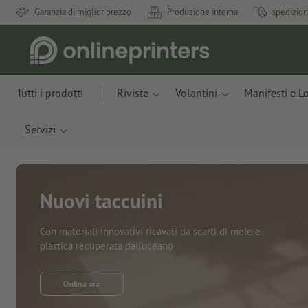
Garanzia di miglior prezzo
Produzione interna
spedizion
Tutti i prodotti
Riviste
Volantini
Manifesti e L
Servizi
Nuovi taccuini
Con materiali innovativi ricavati da scarti di mele e
plastica recuperata dall’oceano
Ordina ora