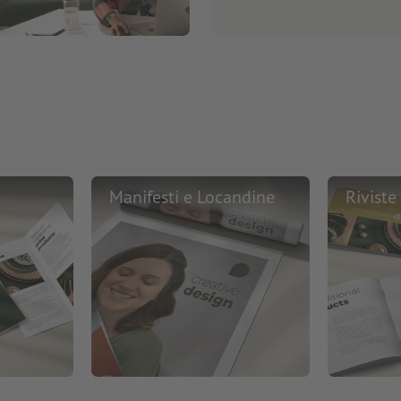
Manifesti e Locandine
Riviste