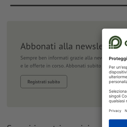
Abbonati alla newsletter e
Sempre ben informati grazie alla newsletter. Vi 
e le offerte in corso. Abbonati subito e approfit
Registrati subito