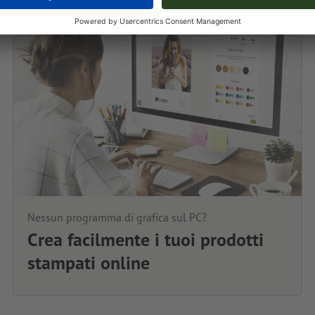
Nessun programma di grafica sul PC?
Crea facilmente i tuoi prodotti
stampati online