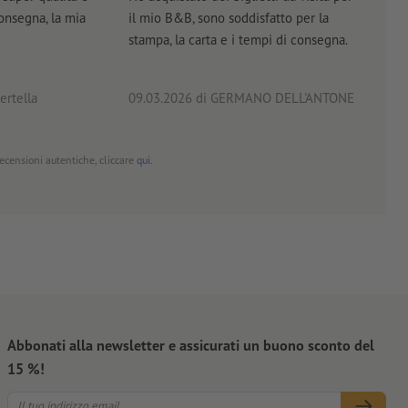
consegna, la mia
il mio B&B, sono soddisfatto per la
servi
stampa, la carta e i tempi di consegna.
prof
ertella
09.03.2026
di GERMANO DELL'ANTONE
18.0
 recensioni autentiche, cliccare
qui
.
Abbonati alla newsletter e assicurati un buono sconto del
15 %!